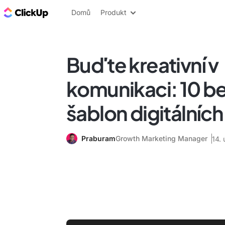
ClickUp blog
Domů
Produkt
Buďte kreativní v
komunikaci: 10 b
šablon digitálníc
Praburam
Growth Marketing Manager
14.