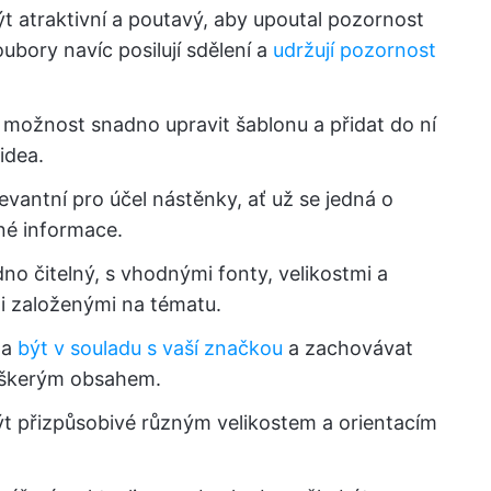
ýt atraktivní a poutavý, aby upoutal pozornost
ubory navíc posilují sdělení a
udržují pozornost
t možnost snadno upravit šablonu a přidat do ní
idea.
evantní pro účel nástěnky, ať už se jedná o
né informace.
dno čitelný, s vhodnými fonty, velikostmi a
 založenými na tématu.
la
být v souladu s vaší značkou
a zachovávat
veškerým obsahem.
ýt přizpůsobivé různým velikostem a orientacím