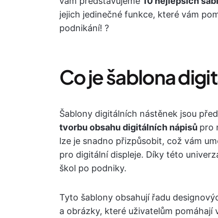
vám představujeme
10 nejlepších šab
jejich jedinečné funkce, které vám pom
podnikání! ?
Co je šablona digi
Šablony digitálních nástěnek jsou pře
tvorbu obsahu digitálních nápisů
pro 
lze je snadno přizpůsobit, což vám umo
pro digitální displeje. Díky této unive
škol po podniky.
Tyto šablony obsahují řadu designových
a obrázky, které uživatelům pomáhají 