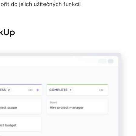
řit do jejich užitečných funkcí!
ckUp