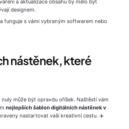
váření a aktualizace obsahu by mělo být
ývají designem.
ona funguje s vámi vybraným softwarem nebo
ích nástěnek, které
d nuly může být opravdu oříšek. Naštěstí vám
rem
nejlepších šablon digitálních nástěnek v
ipraveny nastartovat vaši kreativní cestu. ✈️