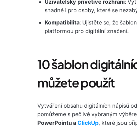
Uživatelsky přívětivé rozhraní
:
Vyt
snadné i pro osoby, které se nezab
Kompatibilita
:
Ujistěte se, že šabl
platformou pro digitální značení.
10 šablon digitáln
můžete použít
Vytváření obsahu digitálních nápisů o
pomůžeme s pečlivě vybraným výbě
PowerPointu a
ClickUp
, které jsou př