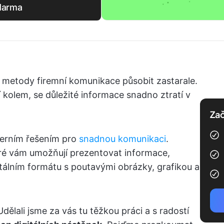
zdarma
í metody firemní komunikace působit zastarale.
ří kolem, se důležité informace snadno ztratí v
Zač
derním řešením pro
snadnou komunikaci
.
ré vám umožňují prezentovat informace,
álním formátu s poutavými obrázky, grafikou a
dělali jsme za vás tu těžkou práci a s radostí