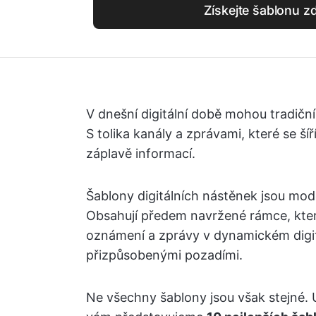
Získejte šablonu 
V dnešní digitální době mohou tradičn
S tolika kanály a zprávami, které se ší
záplavě informací.
Šablony digitálních nástěnek jsou mo
Obsahují předem navržené rámce, kte
oznámení a zprávy v dynamickém digit
přizpůsobenými pozadími.
Ne všechny šablony jsou však stejné. U