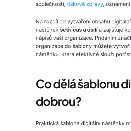
společnosti,
tiskové zprávy
, oznámení
Na rozdíl od vytváření obsahu digitální
nástěnek
šetří čas a úsilí
a zajišťuje k
nápisů vaší organizace. Přidáním značk
organizace do šablony můžete vytvořit v
nástěnku, která efektivně slouží potř
Co dělá šablonu di
dobrou?
Praktická šablona digitální nástěnky má