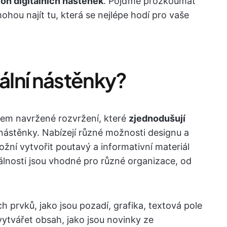
lon digitálních nástěnek
. Pojďme prozkoumat
ohou najít tu, která se nejlépe hodí pro vaše
tální nástěnky?
dem navržené rozvržení, které
zjednodušují
nástěnky. Nabízejí různé možnosti designu a
žní vytvořit poutavý a informativní materiál
rzálnosti jsou vhodné pro různé organizace, od
 prvků, jako jsou pozadí, grafika, textová pole
vytvářet obsah, jako jsou novinky ze