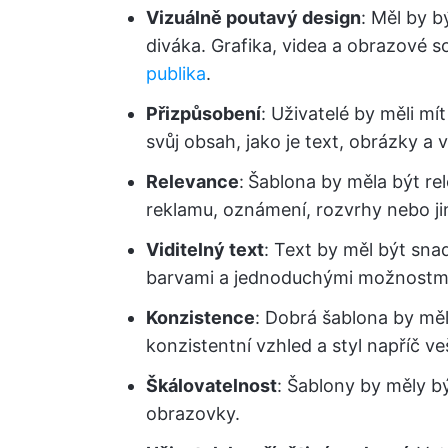
Vizuálně poutavý design
: Měl by b
diváka. Grafika, videa a obrazové so
publika
.
Přizpůsobení
: Uživatelé by měli mí
svůj obsah, jako je text, obrázky a v
Relevance
:
Šablona by měla být rel
reklamu, oznámení, rozvrhy nebo ji
Viditelný text
: Text by měl být sna
barvami a jednoduchými možnostmi
Konzistence
: Dobrá šablona by mě
konzistentní vzhled a styl napříč 
Škálovatelnost
: Šablony by měly b
obrazovky.