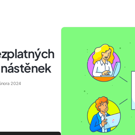
ezplatných
h nástěnek
 února 2024