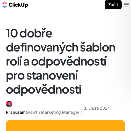
ClickUp blog
Začít
Ope
10 dobře
definovaných šablon
rolí a odpovědností
pro stanovení
odpovědnosti
13. února 2024
Praburam
Growth Marketing Manager