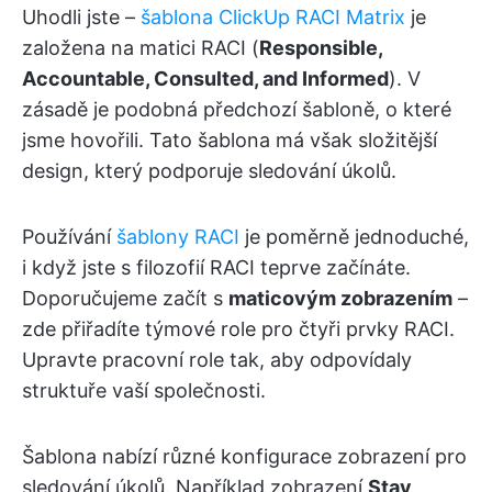
Uhodli jste –
šablona ClickUp RACI Matrix
je
založena na matici RACI (
Responsible,
Accountable, Consulted, and Informed
). V
zásadě je podobná předchozí šabloně, o které
jsme hovořili. Tato šablona má však složitější
design, který podporuje sledování úkolů.
Používání
šablony RACI
je poměrně jednoduché,
i když jste s filozofií RACI teprve začínáte.
Doporučujeme začít s
maticovým zobrazením
–
zde přiřadíte týmové role pro čtyři prvky RACI.
Upravte pracovní role tak, aby odpovídaly
struktuře vaší společnosti.
Šablona nabízí různé konfigurace zobrazení pro
sledování úkolů. Například zobrazení
Stav