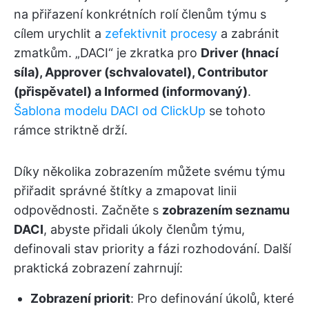
na přiřazení konkrétních rolí členům týmu s
cílem urychlit a
zefektivnit procesy
a zabránit
zmatkům. „DACI“ je zkratka pro
Driver (hnací
síla), Approver (schvalovatel), Contributor
(přispěvatel) a Informed (informovaný)
.
Šablona modelu DACI od ClickUp
se tohoto
rámce striktně drží.
Díky několika zobrazením můžete svému týmu
přiřadit správné štítky a zmapovat linii
odpovědnosti. Začněte s
zobrazením seznamu
DACI
, abyste přidali úkoly členům týmu,
definovali stav priority a fázi rozhodování. Další
praktická zobrazení zahrnují:
Zobrazení priorit
: Pro definování úkolů, které