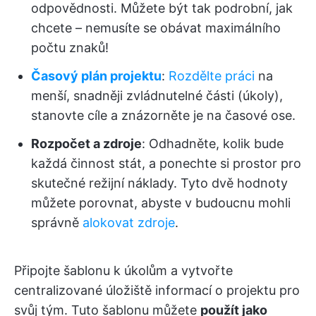
odpovědnosti. Můžete být tak podrobní, jak
chcete – nemusíte se obávat maximálního
počtu znaků!
Časový plán projektu
:
Rozdělte práci
na
menší, snadněji zvládnutelné části (úkoly),
stanovte cíle a znázorněte je na časové ose.
Rozpočet a zdroje
: Odhadněte, kolik bude
každá činnost stát, a ponechte si prostor pro
skutečné režijní náklady. Tyto dvě hodnoty
můžete porovnat, abyste v budoucnu mohli
správně
alokovat zdroje
.
Připojte šablonu k úkolům a vytvořte
centralizované úložiště informací o projektu pro
svůj tým. Tuto šablonu můžete
použít jako