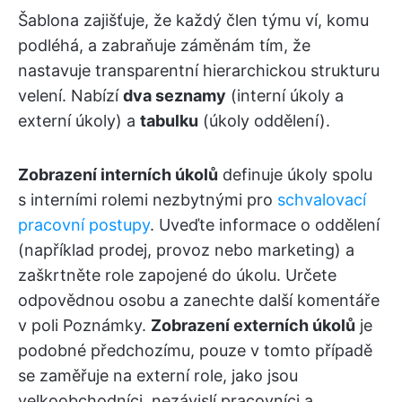
Šablona zajišťuje, že každý člen týmu ví, komu
podléhá, a zabraňuje záměnám tím, že
nastavuje transparentní hierarchickou strukturu
velení. Nabízí
dva seznamy
(interní úkoly a
externí úkoly) a
tabulku
(úkoly oddělení).
Zobrazení interních úkolů
definuje úkoly spolu
s interními rolemi nezbytnými pro
schvalovací
pracovní postupy
. Uveďte informace o oddělení
(například prodej, provoz nebo marketing) a
zaškrtněte role zapojené do úkolu. Určete
odpovědnou osobu a zanechte další komentáře
v poli Poznámky.
Zobrazení externích úkolů
je
podobné předchozímu, pouze v tomto případě
se zaměřuje na externí role, jako jsou
velkoobchodníci, nezávislí pracovníci a