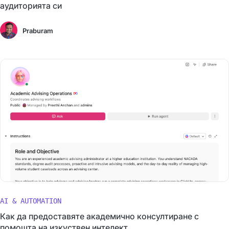
аудиторията си
Praburam
AI & AUTOMATION
Как да предоставяте академично консултиране с
помощта на изкуствен интелект