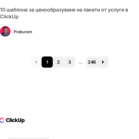
10 шаблона за ценообразуване на пакети от услуги в
ClickUp
Praburam
1
2
3
...
248
Prev
Next
ClickUp Logo