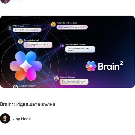
Brain²: Идващата вълна
Jay Hack