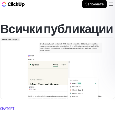
ClickUp блог
Започнете
Ope
Всички публикации
CHATGPT