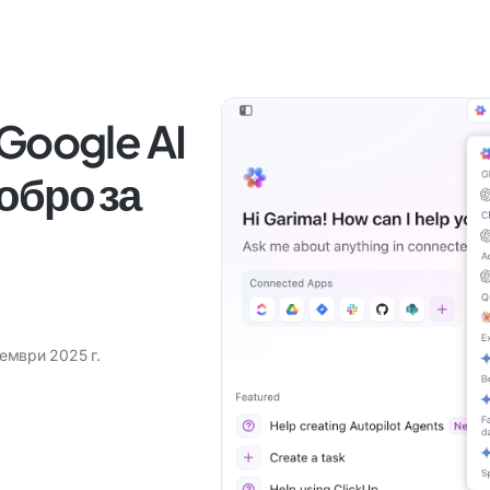
 Google AI
обро за
ември 2025 г.