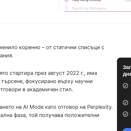
менило коренно – от статични списъци с
ания.
За
ято стартира през август 2022 г., има
дн
 търсене, фокусирано върху научни
отговори в академичен стил.
нето на AI Mode като отговор на Perplexity.
тална фаза, той получава положителни