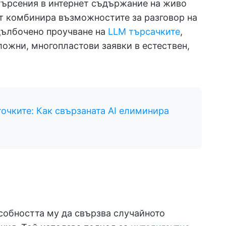
 търсения в интернет съдържание на живо
т комбинира възможностите за разговор на
адълбочено проучване на
LLM търсачките
,
ложни, многопластови заявки в естествен,
точките: Как свързаната AI елиминира
пособността му да свързва случайното