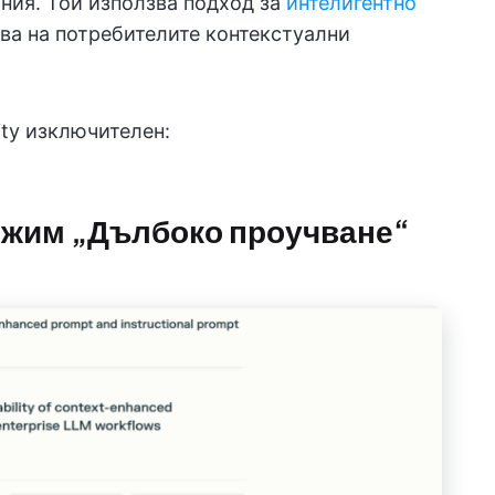
ния. Той използва подход за
интелигентно
дава на потребителите контекстуални
ity изключителен:
ежим „Дълбоко проучване“