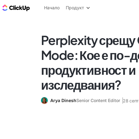
ClickUp блог
Начало
Продукт
Perplexity срещу
Mode: Кое е по-д
продуктивност и
изследвания?
Arya Dinesh
Senior Content Editor
28 септ