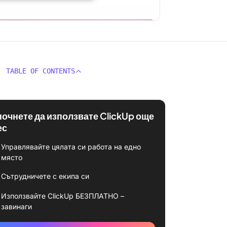
TABLE OF CONTENTS
почнете да използвате ClickUp още
ес
Управлявайте цялата си работа на едно
място
Сътрудничете с екипа си
Използвайте ClickUp БЕЗПЛАТНО –
завинаги