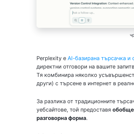
ч
Perplexity е
AI-базирана търсачка и 
директни отговори на вашите запитв
Тя комбинира няколко усъвършенств
други) с търсене в интернет в реалн
За разлика от традиционните търса
уебсайтове, той предоставя
обобщен
разговорна форма
.