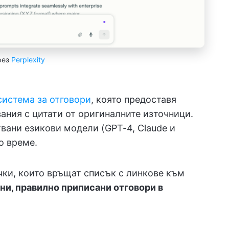
рез
Perplexity
система за отговори
, която предоставя
ания с цитати от оригиналните източници.
ани езикови модели (GPT-4, Claude и
о време.
чки, които връщат списък с линкове към
и, правилно приписани отговори в