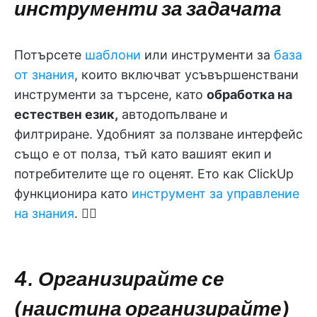
инструменти за задачата
Потърсете
шаблони
или инструменти за
база
от знания
, които включват усъвършенствани
инструменти за търсене, като
обработка на
естествен език,
автодопълване и
филтриране. Удобният за ползване интерфейс
също е от полза, тъй като вашият екип и
потребителите ще го оценят. Ето как ClickUp
функционира като
инструмент за управление
на знания
. 👇🏼
4. Организирайте се
(наистина организирайте)