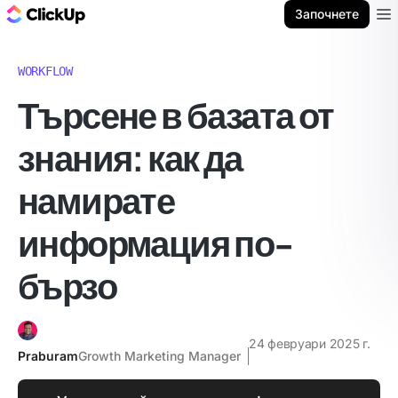
ClickUp блог
Започнете
Ope
WORKFLOW
Търсене в базата от
знания: как да
намирате
информация по-
бързо
24 февруари 2025 г.
Praburam
Growth Marketing Manager