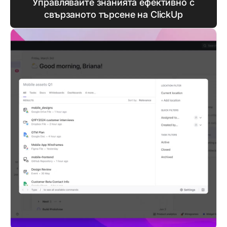
Управлявайте знанията ефективно с
свързаното търсене на ClickUp