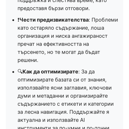
поддръжка и спестява време, като
предоставя бързи отговори.
❗
Чести предизвикателства
: Проблеми
като остаряло съдържание, лоша
организация и ниска ангажираност
пречат на ефективността на
търсенето, но те могат да бъдат
решени.
🔍
Как да оптимизирате
: За да
оптимизирате базата си от знания,
използвайте ясни заглавия, ключови
думи и метаданни и организирайте
съдържанието с етикети и категории
за лесна навигация. Поддържайте я
актуална и използвайте AI
инструменти за по-умни и по-точни