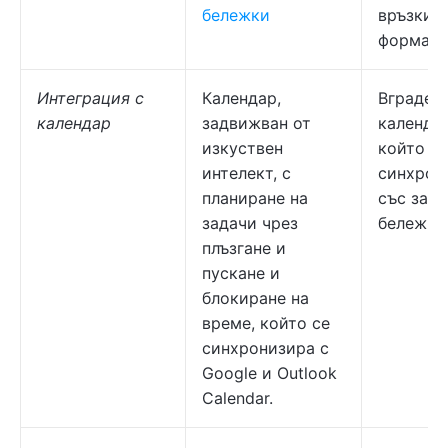
бележки
връзки и
формати
Интеграция с
Календар,
Вграден
календар
задвижван от
календар
изкуствен
който се
интелект, с
синхрон
планиране на
със зада
задачи чрез
бележки
плъзгане и
пускане и
блокиране на
време, който се
синхронизира с
Google и Outlook
Calendar.