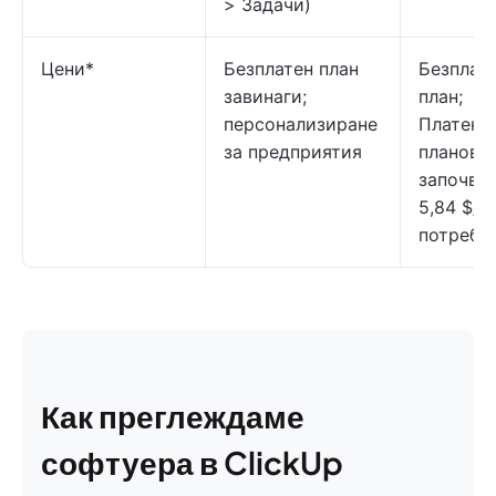
> Задачи)
Цени*
Безплатен план
Безплат
завинаги;
план;
персонализиране
Платени
за предприятия
планове
започват
5,84 $/м
потребит
Как преглеждаме
софтуера в ClickUp