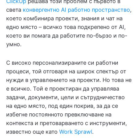
ClickUp
решава този проблем с първото в
света
конвергентно AI работно пространство
,
което комбинира проекти, знания и чат на
едно място – всичко това подкрепено от AI,
което ви помага да работите по-бързо и по-
умно.
С високо персонализираните си работни
процеси, той отговаря на широк спектър от
нужди в управлението на проекти. Но това не
е всичко. Той е проектиран да управлява
задачи, документи, цели и сътрудничество
на едно място, под един покрив, за да се
избегне постоянното превключване на
контекста и претоварването с инструменти,
известно още като
Work Sprawl
.