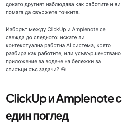
докато другият наблюдава как работите и ви
помага да свържете точките.
Изборът между ClickUp и Amplenote се
свежда до следното: искате ли
контекстуална работна AI система, която
разбира как работите, или усъвършенствано
приложение за водене на бележки за
списъци със задачи? 🧰
ClickUp и Amplenote с
един поглед