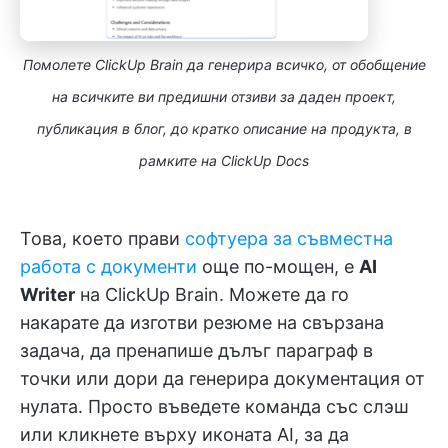
Помолете ClickUp Brain да генерира всичко, от обобщение
на всичките ви предишни отзиви за даден проект,
публикация в блог, до кратко описание на продукта, в
рамките на ClickUp Docs
Това, което прави
софтуера за съвместна
работа с документи
още по-мощен, е
AI
Writer
на ClickUp Brain. Можете да го
накарате да изготви резюме на свързана
задача, да пренапише дълъг параграф в
точки или дори да генерира документация от
нулата. Просто въведете команда със слэш
или кликнете върху иконата AI, за да