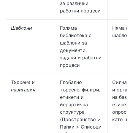
за различни
работни процеси
Шаблони
Голяма
Няма вг
библиотека с
шаблони
шаблони за
документи,
задачи и работни
процеси
Търсене и
Глобално
Силна в
навигация
търсене, филтри,
и орган
етикети и
на базат
йерархична
етикети,
структура
опросте
(Пространство >
като ця
Папки > Списъци