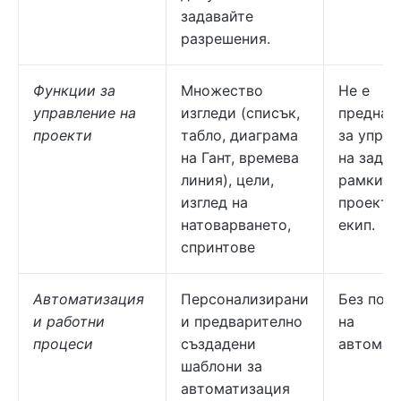
задавайте
разрешения.
Функции за
Множество
Не е
управление на
изгледи (списък,
предназ
проекти
табло, диаграма
за упра
на Гант, времева
на задач
линия), цели,
рамките
изглед на
проект 
натоварването,
екип.
спринтове
Автоматизация
Персонализирани
Без под
и работни
и предварително
на
процеси
създадени
автомат
шаблони за
автоматизация