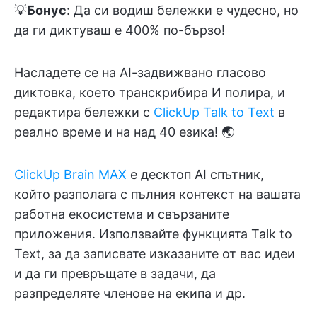
💡
Бонус
: Да си водиш бележки е чудесно, но
да ги диктуваш е 400% по-бързо!
Насладете се на AI-задвижвано гласово
диктовка, което транскрибира И полира, и
редактира бележки с
ClickUp Talk to Text
в
реално време и на над 40 езика! 🌏
ClickUp Brain MAX
е десктоп AI спътник,
който разполага с пълния контекст на вашата
работна екосистема и свързаните
приложения. Използвайте функцията Talk to
Text, за да записвате изказаните от вас идеи
и да ги превръщате в задачи, да
разпределяте членове на екипа и др.