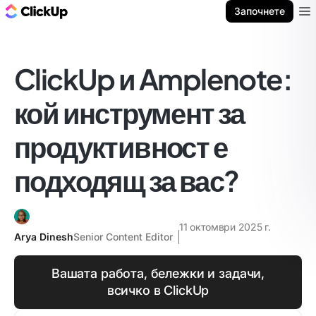
ClickUp блог
Започнете
Ope
ClickUp и Amplenote:
кой инструмент за
продуктивност е
подходящ за вас?
11 октомври 2025 г.
Arya Dinesh
Senior Content Editor
Вашата работа, бележки и задачи,
всичко в ClickUp