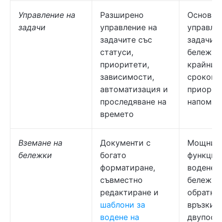
Управление на
Разширено
Основно
задачи
управление на
управле
задачите със
задачите
статуси,
бележкит
приоритети,
крайни
зависимости,
срокове,
автоматизация и
приорит
проследяване на
напомня
времето
Вземане на
Документи с
Мощни
бележки
богато
функции
форматиране,
водене 
съвместно
бележки
редактиране и
обратни
шаблони за
връзки,
водене на
двупосо