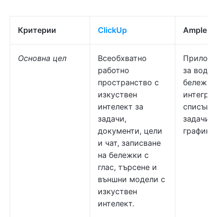
Критерии
ClickUp
Ampleno
Основна цел
Всеобхватно
Прилож
работно
за воден
пространство с
бележки
изкуствен
интегри
интелект за
списъци
задачи,
задачи и
документи, цели
график
и чат, записване
на бележки с
глас, търсене и
външни модели с
изкуствен
интелект.