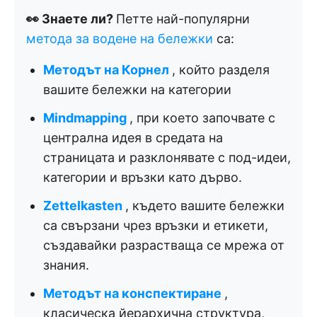
👀 Знаете ли?
Петте най-популярни
метода за водене на бележки
са:
Методът на Корнел
, който разделя
вашите бележки на категории
Mindmapping
, при което започвате с
централна идея в средата на
страницата и разклонявате с под-идеи,
категории и връзки като дърво.
Zettelkasten
, където вашите бележки
са свързани чрез връзки и етикети,
създавайки разрастваща се мрежа от
знания.
Методът на конспектиране
,
класическа йерархична структура,