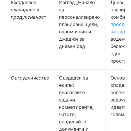
Ежедневно
Изглед „Начало“
Дневния
планиране и
за
планира
продуктивност
персонализирано
комбини
планиране, цели,
прослед
напомняния и
на задач
джаджи за
водене 
дневен ред
бележки
едно
простра
Сътрудничество
Създаден за
Основно
екипи:
споделя
възлагайте
бележки
задачи,
задачи; 
коментирайте,
идеално
чатете,
големи е
споделяйте
документи и