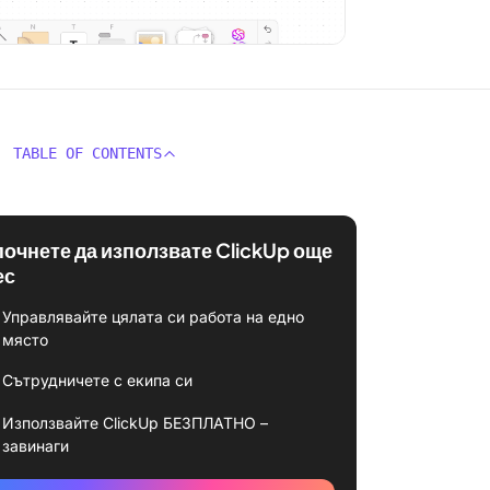
TABLE OF CONTENTS
почнете да използвате ClickUp още
ес
Управлявайте цялата си работа на едно
място
Сътрудничете с екипа си
Използвайте ClickUp БЕЗПЛАТНО –
завинаги