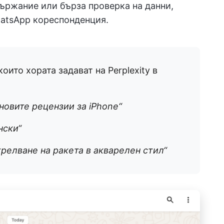
държание или бърза проверка на данни,
hatsApp кореспонденция.
оито хората задават на Perplexity в
овите рецензии за iPhone“
нски“
релване на ракета в акварелен стил“