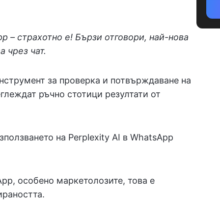
pp – страхотно е! Бързи отговори, най-нова
 чрез чат.
инструмент за проверка и потвърждаване на
еглеждат ръчно стотици резултати от
ползването на Perplexity AI в WhatsApp
pp, особено маркетолозите, това е
ираността.