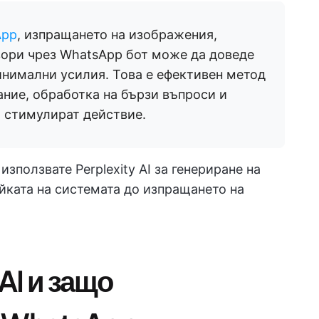
App
, изпращането на изображения,
овори чрез WhatsApp бот може да доведе
нимални усилия. Това е ефективен метод
ание, обработка на бързи въпроси и
о стимулират действие.
използвате Perplexity AI за генериране на
йката на системата до изпращането на
 AI и защо