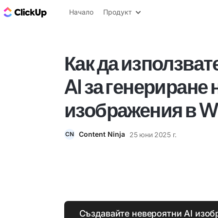
ClickUp блог
Начало
Продукт
Как да използвате
AI за генериране 
изображения в 
Content Ninja
25 юни 2025 г.
CN
Създавайте невероятни AI изо