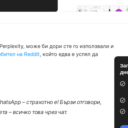
Perplexity, може би дори сте го използвали и
бител на Reddit
, който едва е успял да
За
дн
hatsApp – страхотно е! Бързи отговори,
а – всичко това чрез чат.