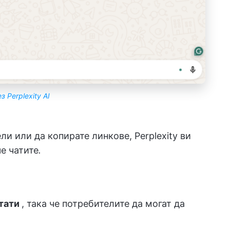
з Perplexity AI
и или да копирате линкове, Perplexity ви
че чатите
.
тати
, така че потребителите да могат да