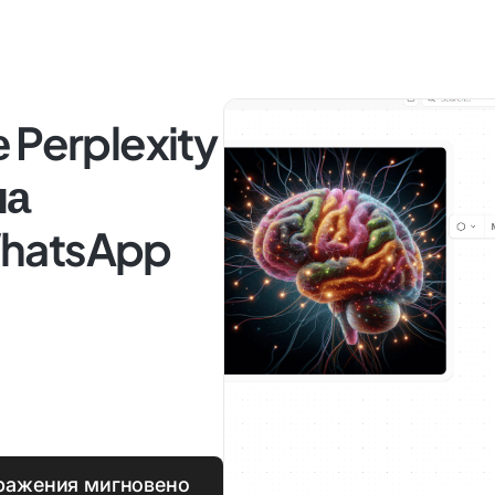
 Perplexity
на
WhatsApp
бражения мигновено