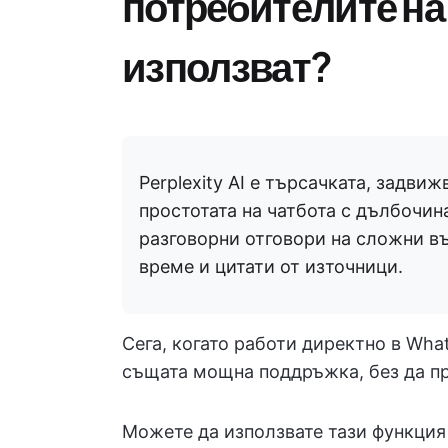
потребителите на
използват?
Perplexity AI е търсачката, задви
простотата на чатбота с дълбочина
разговорни отговори на сложни въ
време и цитати от източници.
Сега, когато работи директно в Wha
същата мощна поддръжка, без да п
Можете да използвате тази функция 