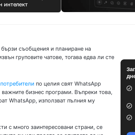
н интелект
а бързи съобщения и планиране на
извън груповите чатове, тогава едва ли сте
За
дн
 потребители
по целия свят WhatsApp
 важните бизнес програми. Въпреки това,
рат WhatsApp, използват пълния му
ти с много заинтересовани страни, се