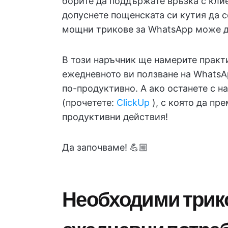
борите да поддържате връзка с клие
допуснете пощенската си кутия да с
мощни трикове за WhatsApp може д
В този наръчник ще намерите практи
ежедневното ви ползване на WhatsA
по-продуктивно. А ако останете с н
(прочетете:
ClickUp
), с която да пр
продуктивни действия!
Да започваме! 💪🏼
Необходими трико