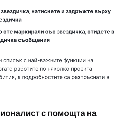
звездичка, натиснете и задръжте върху
вездичка
о сте маркирали със звездичка, отидете в
здичка съобщения
н списък с най-важните функции на
огато работите по няколко проекта
ития, а подробностите са разпръснати в
сионалист с помощта на