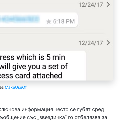
ез
MakeUseOf
ключова информация често се губят сред
ъобщение със „звездичка“ го отбелязва за