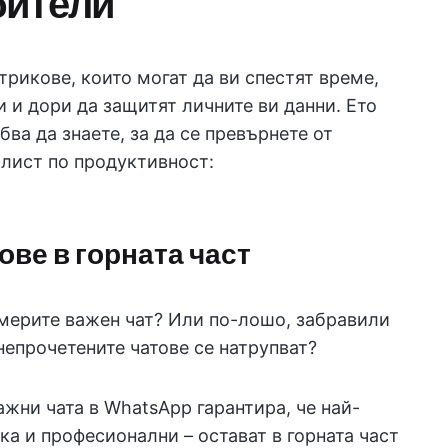
бители
рикове, които могат да ви спестят време,
и и дори да защитят личните ви данни. Ето
ва да знаете, за да се превърнете от
лист по продуктивност:
ове в горната част
америте важен чат? Или по-лошо, забравили
 непрочетените чатове се натрупват?
жни чата в WhatsApp гарантира, че най-
ка и професионални – остават в горната част