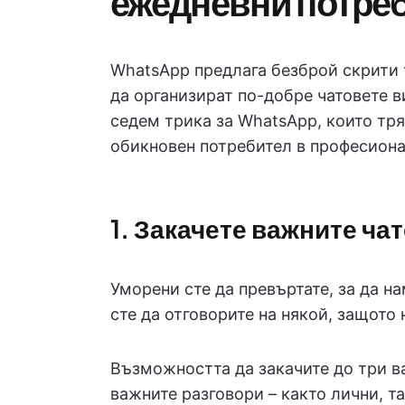
ежедневни потре
WhatsApp предлага безброй скрити т
да организират по-добре чатовете в
седем трика за WhatsApp, които тряб
обикновен потребител в професиона
1. Закачете важните чат
Уморени сте да превъртате, за да н
сте да отговорите на някой, защото
Възможността да закачите до три ва
важните разговори – както лични, та