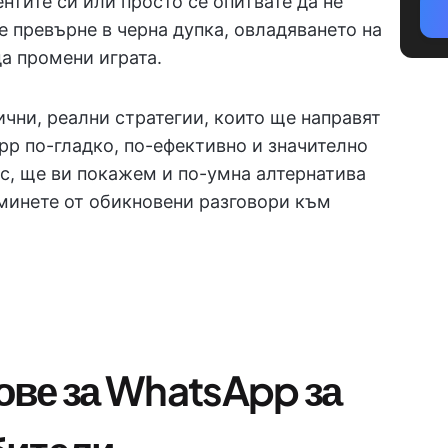
нтите си или просто се опитвате да не
е превърне в черна дупка, овладяването на
а промени играта.
чни, реални стратегии, които ще направят
pp по-гладко, по-ефективно и значително
ас, ще ви покажем и по-умна алтернатива
еминете от обикновени разговори към
ве за WhatsApp за