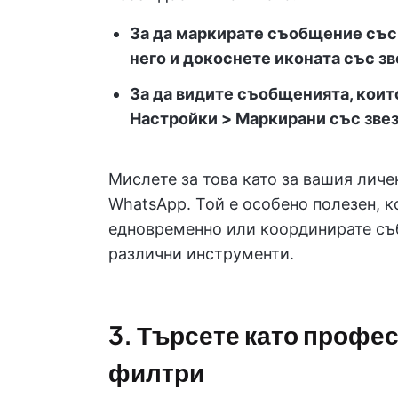
За да маркирате съобщение със 
него и докоснете иконата със з
За да видите съобщенията, коит
Настройки > Маркирани със зве
Мислете за това като за вашия личе
WhatsApp. Той е особено полезен, к
едновременно или координирате съб
различни инструменти.
3. Търсете като профе
филтри