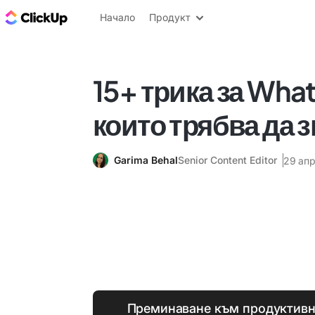
ClickUp блог
Начало
Продукт
15+ трика за Wha
които трябва да 
Garima Behal
Senior Content Editor
29 апр
Преминаване към продуктивни