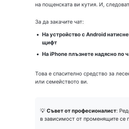
на пощенската ви кутия. И, следоват
За да закачите чат:
На устройство с Android натисне
щифт
На iPhone плъзнете надясно по ч
Това е спасително средство за лесе
или семейството ви.
💡
Съвет от професионалист
: Ре
в зависимост от променящите се 