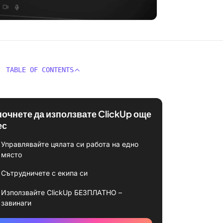
TABLE OF CONTENTS
почнете да използвате ClickUp още
ес
Управлявайте цялата си работа на едно
място
Сътрудничете с екипа си
Използвайте ClickUp БЕЗПЛАТНО –
завинаги