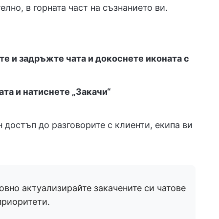
елно, в горната част на съзнанието ви.
те и задръжте чата и докоснете иконата с
ата и натиснете „Закачи“
н достъп до разговорите с клиенти, екипа ви
довно актуализирайте закачените си чатове
приоритети.