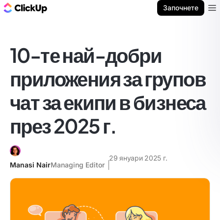
ClickUp блог
Започнете
Ope
10-те най-добри
приложения за групов
чат за екипи в бизнеса
през 2025 г.
29 януари 2025 г.
Manasi Nair
Managing Editor