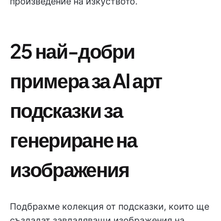
произведение на изкуството.
25 най-добри
примера за AI арт
подсказки за
генериране на
изображения
Подбрахме колекция от подсказки, които ще
създадат завладяващи изображения на