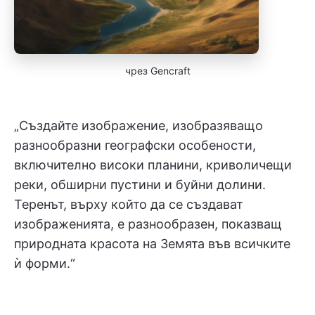
чрез Gencraft
„Създайте изображение, изобразяващо
разнообразни географски особености,
включително високи планини, криволичещи
реки, обширни пустини и буйни долини.
Теренът, върху който да се създават
изображенията, е разнообразен, показващ
природната красота на Земята във всичките
ѝ форми.“