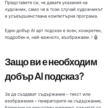
Представете си, че давате указания на
художник, само че в този случай художникът
е усъвършенствана компютърна програма.
Един добър AI арт подсказ е ясен, конкретен,
подробен и, най-важното, въображаем. ! 🤖
Защо ви е необходим
добър AI подсказ?
За да създават съдържание – текст или
изображения – генераторите на съдържание,
базирани на изкуствен интелект, разчитат на