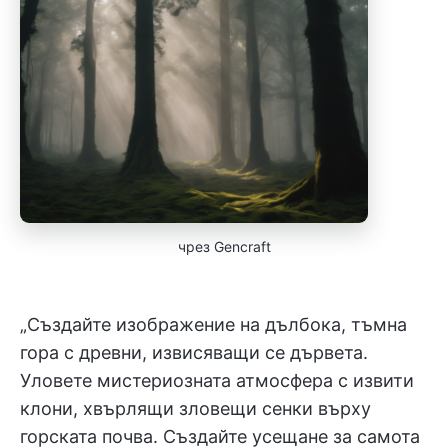
чрез Gencraft
„Създайте изображение на дълбока, тъмна
гора с древни, извисяващи се дървета.
Уловете мистериозната атмосфера с извити
клони, хвърлящи зловещи сенки върху
горската почва. Създайте усещане за самота