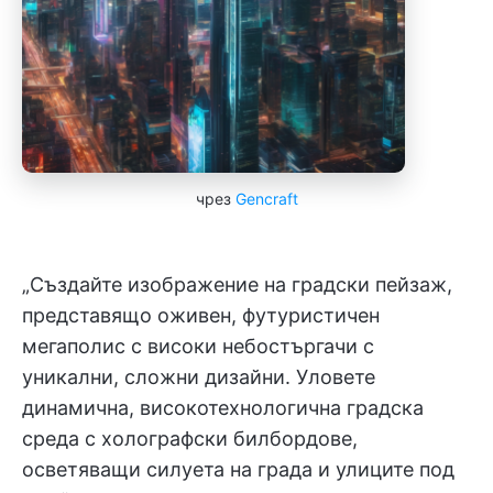
чрез
Gencraft
„Създайте изображение на градски пейзаж,
представящо оживен, футуристичен
мегаполис с високи небостъргачи с
уникални, сложни дизайни. Уловете
динамична, високотехнологична градска
среда с холографски билбордове,
осветяващи силуета на града и улиците под