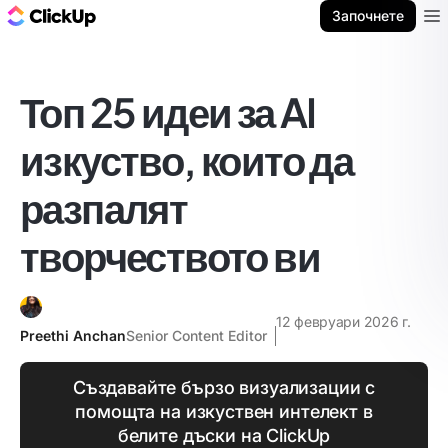
ClickUp блог
Започнете
Ope
Топ 25 идеи за AI
изкуство, които да
разпалят
творчеството ви
12 февруари 2026 г.
Preethi Anchan
Senior Content Editor
Създавайте бързо визуализации с
помощта на изкуствен интелект в
белите дъски на ClickUp