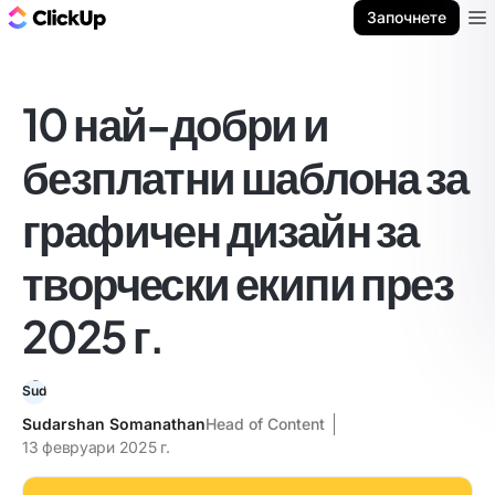
ClickUp блог
Започнете
Ope
10 най-добри и
безплатни шаблона за
графичен дизайн за
творчески екипи през
2025 г.
Sudarshan Somanathan
Head of Content
13 февруари 2025 г.