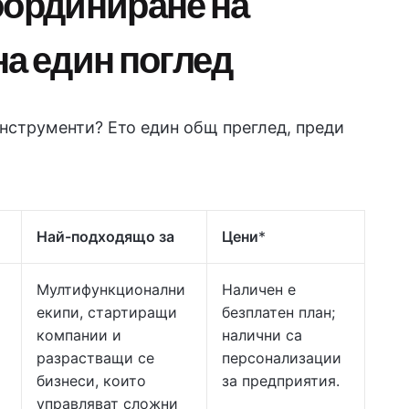
оординиране на
на един поглед
инструменти? Ето един общ преглед, преди
Най-подходящо за
Цени
*
Мултифункционални
Наличен е
екипи, стартиращи
безплатен план;
компании и
налични са
разрастващи се
персонализации
бизнеси, които
за предприятия.
управляват сложни