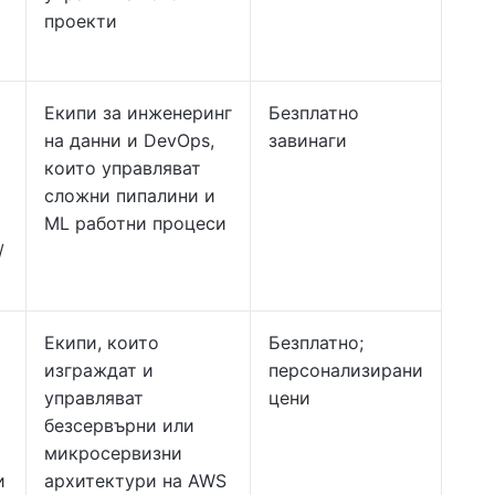
проекти
Екипи за инженеринг
Безплатно
на данни и DevOps,
завинаги
които управляват
сложни пипалини и
ML работни процеси
/
Екипи, които
Безплатно;
изграждат и
персонализирани
управляват
цени
безсервърни или
микросервизни
и
архитектури на AWS