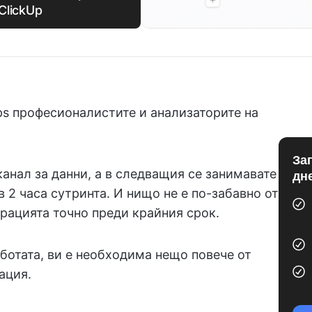
ClickUp
s професионалистите и анализаторите на
За
анал за данни, а в следващия се занимавате
дн
2 часа сутринта. И нищо не е по-забавно от
рацията точно преди крайния срок.
аботата, ви е необходима нещо повече от
ация.