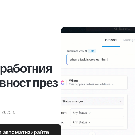
 работния
вност през
 2025 г.
и автоматизирайте