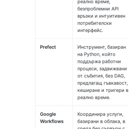
реално време,
безпроблемни API
връзки и интуитивен
потребителски
интерфейс.
Prefect
Инструмент, базиран
на Python, който
поддържа работни
процеси, задвижвани
от събития, без DAG,
предлагащ гъвкавост,
кеширане и тригери в
реално време.
Google
Координира услуги,
Workflows
базирани в облака, в
среда без сървъри с