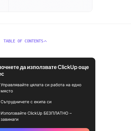
TABLE OF CONTENTS
почнете да използвате ClickUp още
ес
Управлявайте цялата си работа на едно
място
Сътрудничете с екипа си
Използвайте ClickUp БЕЗПЛАТНО –
завинаги