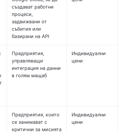
създават работни
процеси,
задвижвани от
събития или
базирани на API
с
Предприятия,
Индивидуални
управляващи
цени
интеграция на данни
е
в голям мащаб
г
Предприятия, които
Индивидуални
се занимават с
цени
критични за мисията