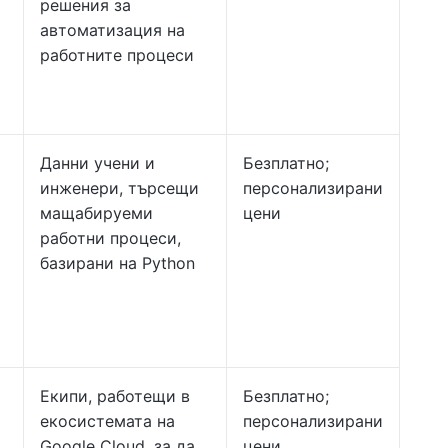
решения за
автоматизация на
работните процеси
Данни учени и
Безплатно;
инженери, търсещи
персонализирани
мащабируеми
цени
работни процеси,
базирани на Python
Екипи, работещи в
Безплатно;
екосистемата на
персонализирани
Google Cloud, за да
цени