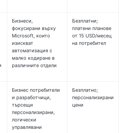
Бизнеси,
Безплатни;
в
фокусирани върху
платени планове
Microsoft, които
от 15 USD/месец
изискват
на потребител
автоматизация с
малко кодиране в
и
различните отдели
Бизнес потребители
Безплатно;
и разработчици,
персонализирани
търсещи
цени
персонализирани,
логически
управлявани