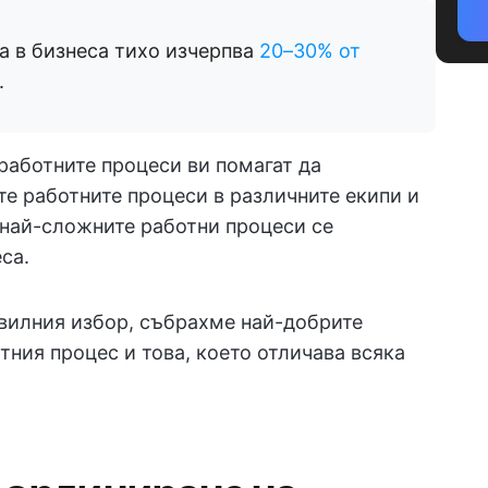
а в бизнеса тихо изчерпва
20–30% от
.
работните процеси ви помагат да
те работните процеси в различните екипи и
и най-сложните работни процеси се
са.
авилния избор, събрахме най-добрите
ния процес и това, което отличава всяка