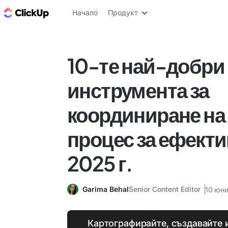
ClickUp блог
Начало
Продукт
10-те най-добри
инструмента за
координиране на
процес за ефекти
2025 г.
Garima Behal
Senior Content Editor
10 юни
Картографирайте, създавайте 