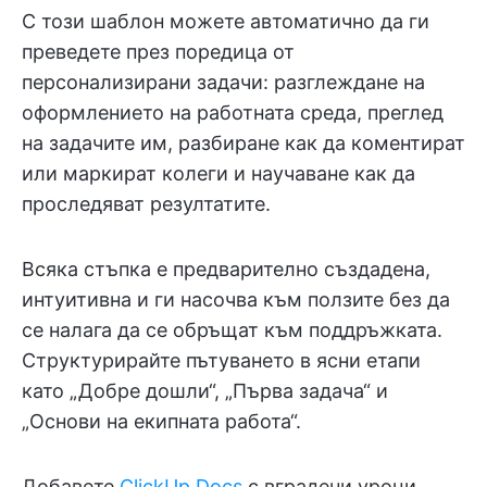
С този шаблон можете автоматично да ги
преведете през поредица от
персонализирани задачи: разглеждане на
оформлението на работната среда, преглед
на задачите им, разбиране как да коментират
или маркират колеги и научаване как да
проследяват резултатите.
Всяка стъпка е предварително създадена,
интуитивна и ги насочва към ползите без да
се налага да се обръщат към поддръжката.
Структурирайте пътуването в ясни етапи
като „Добре дошли“, „Първа задача“ и
„Основи на екипната работа“.
Добавете
ClickUp Docs
с вградени уроци,