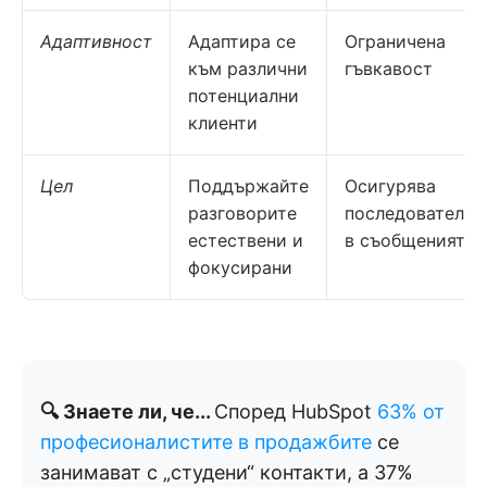
Адаптивност
Адаптира се
Ограничена
към различни
гъвкавост
потенциални
клиенти
Цел
Поддържайте
Осигурява
разговорите
последователно
естествени и
в съобщенията
фокусирани
🔍 Знаете ли, че...
Според HubSpot
63% от
професионалистите в продажбите
се
занимават с „студени“ контакти, а 37%