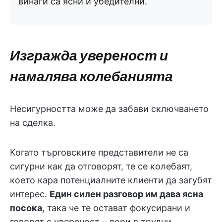
винаги са ясни и убедителни.
Изгражда увереност и
намалява колебанията
Несигурността може да забави сключването
на сделка.
Когато търговските представители не са
сигурни как да отговорят, те се колебаят,
което кара потенциалните клиенти да загубят
интерес.
Един силен разговор им дава ясна
посока
, така че те остават фокусирани и
говорят с увереност – дори в трудни