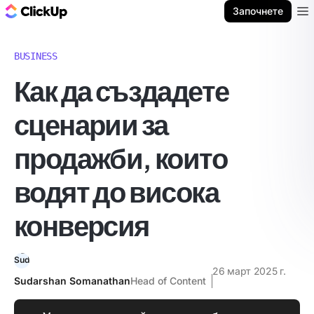
ClickUp блог
Започнете
Ope
BUSINESS
Как да създадете
сценарии за
продажби, които
водят до висока
конверсия
26 март 2025 г.
Sudarshan Somanathan
Head of Content