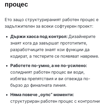
процес
Ето защо структурираният работен процес е
задължителен за всеки софтуерен проект:
Държи хаоса под контрол:
Дизайнерите
знаят кога да завършат прототипите,
разработчиците знаят кои функции да
кодират, а тестерите се появяват навреме.
Работете по-умно, а не по-усилено:
солидният работен процес ви води,
избягва препятствия и ви отвежда по-
бързо до финалната линия.
Няма повече „оупс“ моменти:
структуриран работен процес с контролни