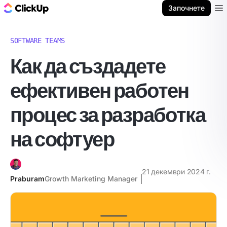
ClickUp блог
Започнете
Ope
SOFTWARE TEAMS
Как да създадете
ефективен работен
процес за разработка
на софтуер
21 декември 2024 г.
Praburam
Growth Marketing Manager