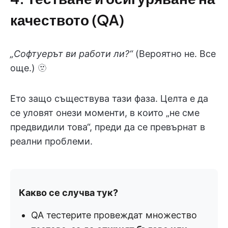
качеството (QA)
„Софтуерът ви работи ли?“
(Вероятно не. Все
още.) 🫥
Ето защо съществува тази фаза. Целта е да
се уловят онези моменти, в които „не сме
предвидили това“, преди да се превърнат в
реални проблеми.
Какво се случва тук?
QA тестерите провеждат множество