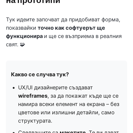
Тук идеите започват да придобиват форма,
показвайки
точно как софтуерът ще
функционира
и ще се възприема в реалния
свят. 🧩
Какво се случва тук?
UX/UI дизайнерите създават
wireframes
, за да покажат къде ще се
намира всеки елемент на екрана – без
цветове или излишни детайли, само
структурата.
Следващите са
макетите
. Те ви дават