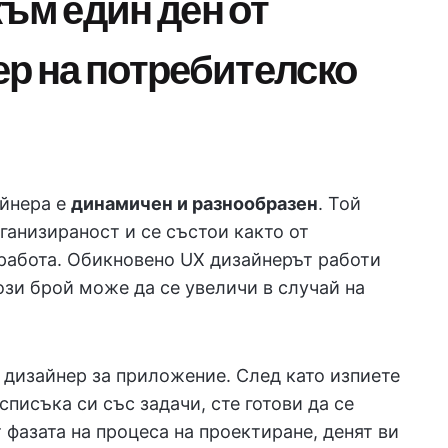
ъм един ден от
ер на потребителско
айнера е
динамичен и разнообразен
. Той
рганизираност и се състои както от
 работа. Обикновено UX дизайнерът работи
този брой може да се увеличи в случай на
 дизайнер за приложение. След като изпиете
списъка си със задачи, сте готови да се
 фазата на процеса на проектиране, денят ви