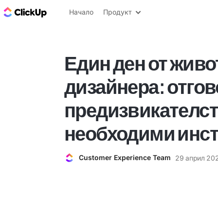
ClickUp блог
Начало
Продукт
Един ден от живо
дизайнера: отгов
предизвикателст
необходими инс
Customer Experience Team
29 април 202