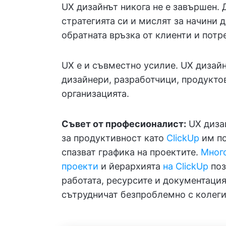
UX дизайнът никога не е завършен.
стратегията си и мислят за начини 
обратната връзка от клиенти и потр
UX е и съвместно усилие. UX дизайн
дизайнери, разработчици, продукто
организацията.
Съвет от професионалист:
UX дизай
за продуктивност като
ClickUp
им по
спазват графика на проектите.
Много
проекти
и йерархията
на ClickUp
поз
работата, ресурсите и документация
сътрудничат безпроблемно с колегит