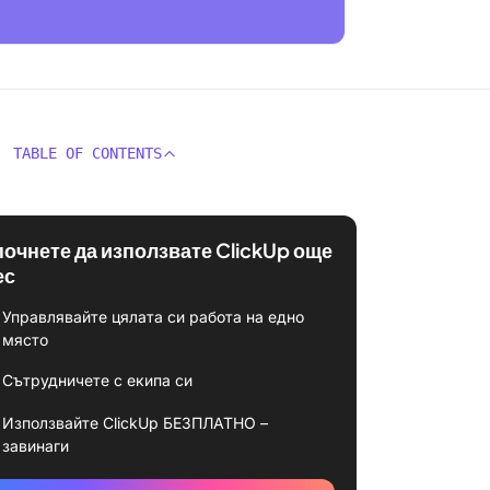
TABLE OF CONTENTS
почнете да използвате ClickUp още
ес
Управлявайте цялата си работа на едно
място
Сътрудничете с екипа си
Използвайте ClickUp БЕЗПЛАТНО –
завинаги