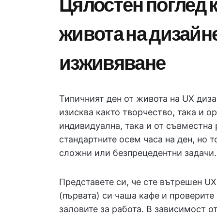
Цялостен поглед к
живота на дизайн
изживяване
Типичният ден от живота на UX диз
изисква както творчество, така и о
индивидуална, така и от съвместна
стандартните осем часа на ден, но 
сложни или безпрецедентни задачи.
Представете си, че сте вътрешен UX
(първата) си чаша кафе и проверите 
заловите за работа. В зависимост от