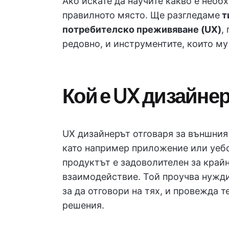
Ако искате да научите какво е необх
правилното място. Ще разгледаме
т
потребителско преживяване (UX)
,
редовно, и инструментите, които му 
Кой е UX дизайне
UX дизайнерът отговаря за външния
като например приложение или уебса
продуктът е задоволителен за край
взаимодействие. Той проучва нужди
за да отговори на тях, и провежда т
решения.