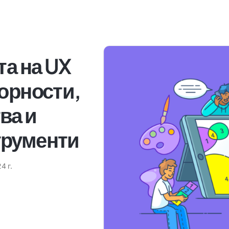
та на UX
орности,
ва и
трументи
4 г.