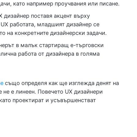
дачи, като например проучвания или писане.
X дизайнер поставя акцент върху
 UX работата, младшият дизайнер се
о на конкретните дизайнерски задачи.
нерът в малък стартиращ е-търговски
лична работа от дизайнера в голяма
не
също определя как ще изглежда денят на
е не е линеен. Повечето UX дизайнери
окато проектират и усъвършенстват