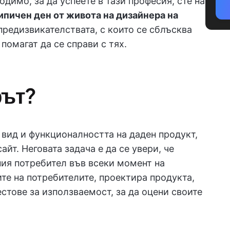
одимо, за да успеете в тази професия, сте на
ипичен ден от живота на дизайнера на
 предизвикателствата, с които се сблъсква
помагат да се справи с тях.
рът?
 вид и функционалността на даден продукт,
йт. Неговата задача е да се увери, че
ния потребител във всеки момент на
те на потребителите, проектира продукта,
естове за използваемост, за да оцени своите