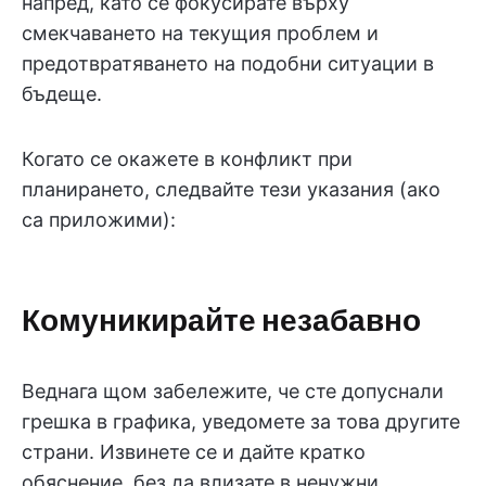
напред, като се фокусирате върху
смекчаването на текущия проблем и
предотвратяването на подобни ситуации в
бъдеще.
Когато се окажете в конфликт при
планирането, следвайте тези указания (ако
са приложими):
Комуникирайте незабавно
Веднага щом забележите, че сте допуснали
грешка в графика, уведомете за това другите
страни. Извинете се и дайте кратко
обяснение, без да влизате в ненужни