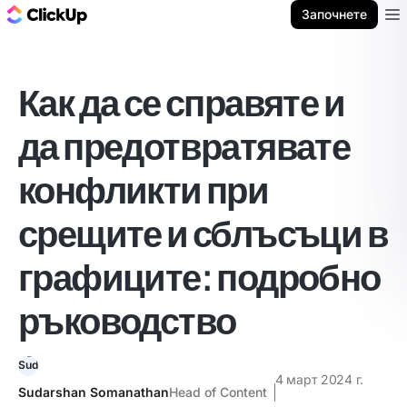
ClickUp блог
Започнете
Ope
Как да се справяте и
да предотвратявате
конфликти при
срещите и сблъсъци в
графиците: подробно
ръководство
4 март 2024 г.
Sudarshan Somanathan
Head of Content