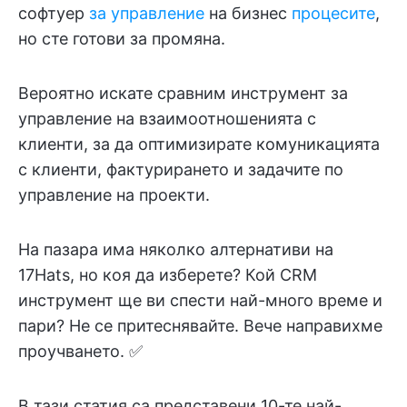
софтуер
за управление
на бизнес
процесите
,
но сте готови за промяна.
Вероятно искате сравним инструмент за
управление на взаимоотношенията с
клиенти, за да оптимизирате комуникацията
с клиенти, фактурирането и задачите по
управление на проекти.
На пазара има няколко алтернативи на
17Hats, но коя да изберете? Кой CRM
инструмент ще ви спести най-много време и
пари? Не се притеснявайте. Вече направихме
проучването. ✅
В тази статия са представени 10-те най-