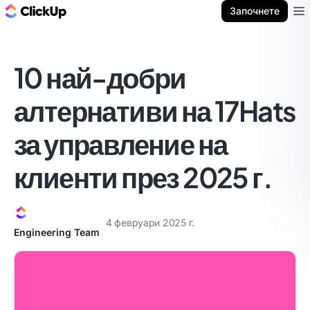
ClickUp блог
Започнете
Ope
10 най-добри
алтернативи на 17Hats
за управление на
клиенти през 2025 г.
4 февруари 2025 г.
Engineering Team