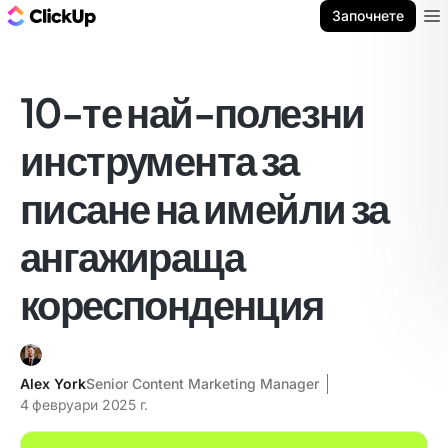
ClickUp блог
Започнете
Ope
10-те най-полезни
инструмента за
писане на имейли за
ангажираща
кореспонденция
Alex York
Senior Content Marketing Manager
4 февруари 2025 г.