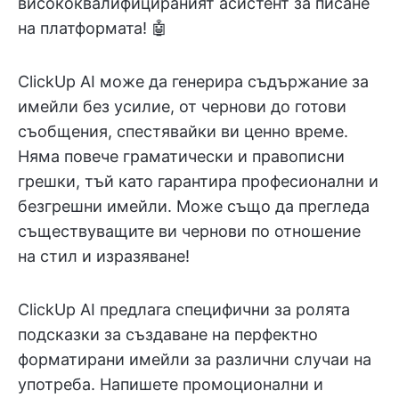
висококвалифицираният асистент за писане
на платформата! 🤖
ClickUp AI може да генерира съдържание за
имейли без усилие, от чернови до готови
съобщения, спестявайки ви ценно време.
Няма повече граматически и правописни
грешки, тъй като гарантира професионални и
безгрешни имейли. Може също да прегледа
съществуващите ви чернови по отношение
на стил и изразяване!
ClickUp AI предлага специфични за ролята
подсказки за създаване на перфектно
форматирани имейли за различни случаи на
употреба. Напишете промоционални и