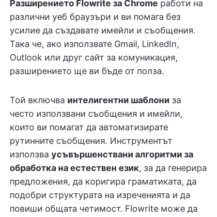
Разширението Flowrite за Chrome
работи на
различни уеб браузъри и ви помага без
усилие да създавате имейли и съобщения.
Така че, ако използвате Gmail, LinkedIn,
Outlook или друг сайт за комуникация,
разширението ще ви бъде от полза.
Той включва
интелигентни шаблони
за
често използвани съобщения и имейли,
които ви помагат да автоматизирате
рутинните съобщения. Инструментът
използва
усъвършенствани алгоритми за
обработка на естествен език
, за да генерира
предложения, да коригира граматиката, да
подобри структурата на изреченията и да
повиши общата четимост. Flowrite може да