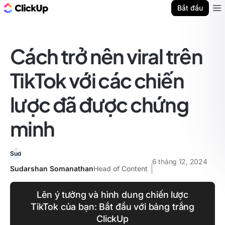
ClickUp Blog
Bắt đầu
Ope
Cách trở nên viral trên
TikTok với các chiến
lược đã được chứng
minh
6 tháng 12, 2024
Sudarshan Somanathan
Head of Content
Lên ý tưởng và hình dung chiến lược
TikTok của bạn: Bắt đầu với bảng trắng
ClickUp