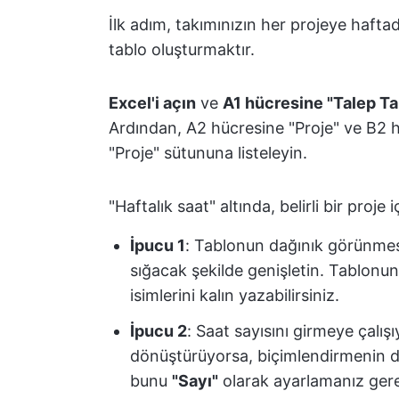
İlk adım, takımınızın her projeye hafta
tablo oluşturmaktır.
Excel'i açın
ve
A1 hücresine "Talep Ta
Ardından, A2 hücresine "Proje" ve B2 hü
"Proje" sütununa listeleyin.
"Haftalık saat" altında, belirli bir proje
İpucu 1
: Tablonun dağınık görünmesi
sığacak şekilde genişletin. Tablonun
isimlerini kalın yazabilirsiniz.
İpucu 2
: Saat sayısını girmeye çalı
dönüştürüyorsa, biçimlendirmenin 
bunu
"Sayı"
olarak ayarlamanız gereki