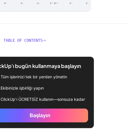
TABLE OF CONTENTS
ckUp'ı bugün kullanmaya başlayın
Tüm işlerinizi tek bir yerden yönetin
Ekibinizle işbirliği yapın
ClickUp'ı ÜCRETSİZ kullanın—sonsuza kadar
Başlayın