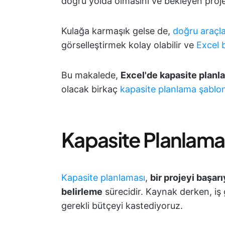
doğru yolda olmasını ve bekleyen proj
Kulağa karmaşık gelse de,
doğru araçl
görselleştirmek kolay olabilir ve
Excel b
Bu makalede,
Excel'de kapasite planl
olacak birkaç
kapasite planlama şablo
Kapasite Planlama
Kapasite planlaması
,
bir projeyi başar
belirleme
sürecidir. Kaynak derken, iş
gerekli bütçeyi kastediyoruz.