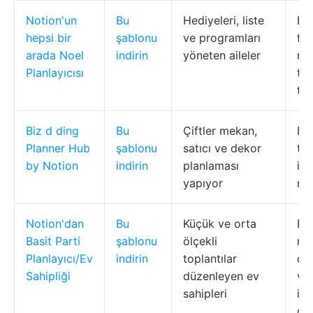
Notion'un
Bu
Hediyeleri, liste
He
hepsi bir
şablonu
ve programları
fiki
arada Noel
indirin
yöneten aileler
mar
Planlayıcısı
tar
ta
Biz
d
ding
Bu
Çiftler mekan,
Büt
Planner Hub
şablonu
satıcı ve dekor
ted
by Notion
indirin
planlaması
ilh
yapıyor
mis
Notion'dan
Bu
Küçük ve orta
RSV
Basit Parti
şablonu
ölçekli
me
Planlayıcı/Ev
indirin
toplantılar
de
Sahipliği
düzenleyen ev
ve
sahipleri
içe
dav