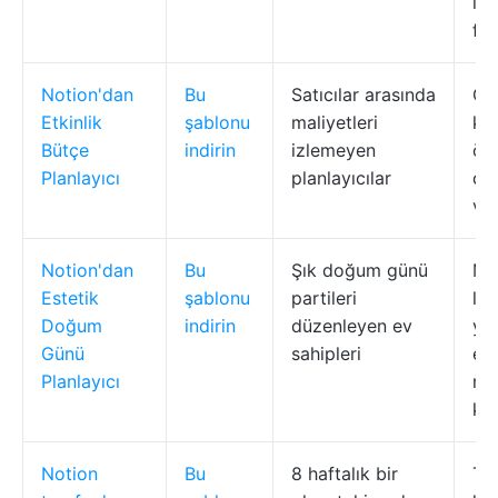
iç
fik
Notion'dan
Bu
Satıcılar arasında
Gi
Etkinlik
şablonu
maliyetleri
kat
Bütçe
indirin
izlemeyen
öd
Planlayıcı
planlayıcılar
du
ve 
Notion'dan
Bu
Şık doğum günü
Mis
Estetik
şablonu
partileri
lis
Doğum
indirin
düzenleyen ev
ye
Günü
sahipleri
etk
Planlayıcı
me
ku
Notion
Bu
8 haftalık bir
Tak