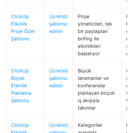
ClickUp
Ücretsiz
Proje
Hed
Etkinlik
şablonu
yöneticileri, tek
ka
Proje Özet
edinin
bir paylaşılan
dö
Şablonu
brifing ile
no
etkinlikleri
sah
başlatıyor
do
ClickUp
Ücretsiz
Büyük
Ga
Büyük
şablonu
lansmanlar ve
çiz
Etkinlik
edinin
konferanslar
etk
Planlama
planlayan birçok
top
Şablonu
iş akışıyla
tut
takımlar
gö
ClickUp
Ücretsiz
Kategoriler
Lis
Etkinlik
şablonu
arasında
gid