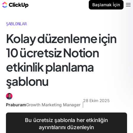
ClickUp Blog
Başlamak İçin
Ope
ŞABLONLAR
Kolay düzenleme için
10 ücretsiz Notion
etkinlik planlama
şablonu
28 Ekim 2025
Praburam
Growth Marketing Manager
Bu ücretsiz şablonla her etkinliğin
ayrıntılarını düzenleyin