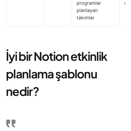
programlar
de
planlayan
takımlar
İyi bir Notion etkinlik
planlama şablonu
nedir?