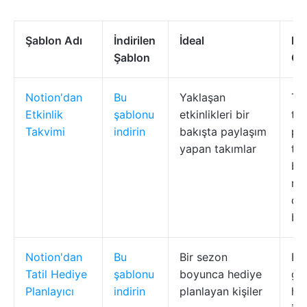
Şablon Adı
İndirilen
İdeal
En 
Şablon
Öze
Notion'dan
Bu
Yaklaşan
Ta
Etkinlik
şablonu
etkinlikleri bir
ta
Takvimi
indirin
bakışta paylaşım
pa
yapan takımlar
tar
bağ
not
do
bağ
Notion'dan
Bu
Bir sezon
Büt
Tatil Hediye
şablonu
boyunca hediye
gö
Planlayıcı
indirin
planlayan kişiler
hat