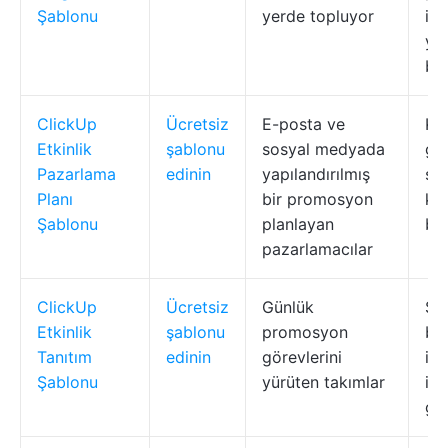
Şablonu
yerde topluyor
içe
yap
be
ClickUp
Ücretsiz
E-posta ve
Kan
Etkinlik
şablonu
sosyal medyada
gö
Pazarlama
edinin
yapılandırılmış
sah
Planı
bir promosyon
ka
Şablonu
planlayan
bü
pazarlamacılar
ClickUp
Ücretsiz
Günlük
So
Etkinlik
şablonu
promosyon
ba
Tanıtım
edinin
görevlerini
inf
Şablonu
yürüten takımlar
ile
gö