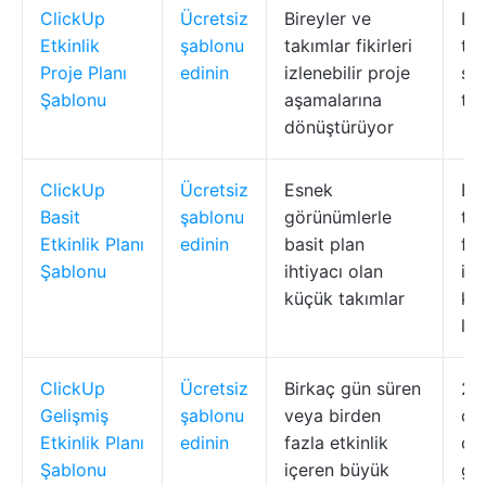
ClickUp
Ücretsiz
Bireyler ve
Lis
Etkinlik
şablonu
takımlar fikirleri
ta
Proje Planı
edinin
izlenebilir proje
sah
Şablonu
aşamalarına
tes
dönüştürüyor
ClickUp
Ücretsiz
Esnek
Etk
Basit
şablonu
görünümlerle
tes
Etkinlik Planı
edinin
basit plan
fa
Şablonu
ihtiyacı olan
iç
küçük takımlar
ka
lis
ClickUp
Ücretsiz
Birkaç gün süren
29
Gelişmiş
şablonu
veya birden
ot
Etkinlik Planı
edinin
fazla etkinlik
ço
Şablonu
içeren büyük
gö