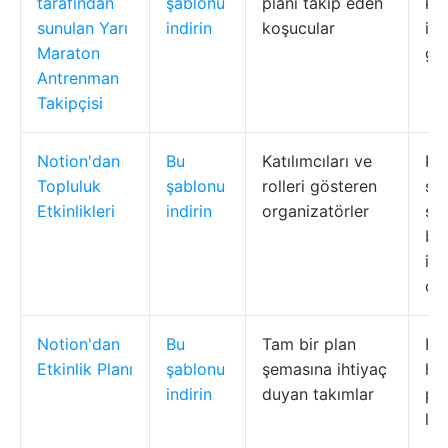
tarafından
şablonu
planı takip eden
ki
sunulan Yarı
indirin
koşucular
izl
Maraton
gü
Antrenman
Takipçisi
Notion'dan
Bu
Katılımcıları ve
Rol
Topluluk
şablonu
rolleri gösteren
şir
Etkinlikleri
indirin
organizatörler
so
bağ
içe
ola
Notion'dan
Bu
Tam bir plan
Hed
Etkinlik Planı
şablonu
şemasına ihtiyaç
hed
indirin
duyan takımlar
pr
loj