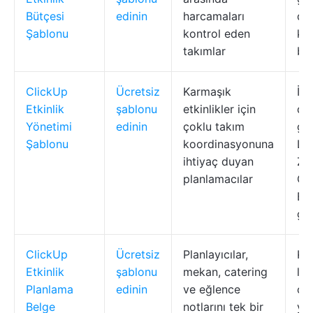
Bütçesi
edinin
harcamaları
du
Şablonu
kontrol eden
ka
takımlar
büt
ClickUp
Ücretsiz
Karmaşık
İle
Etkinlik
şablonu
etkinlikler için
du
Yönetimi
edinin
çoklu takım
gö
Şablonu
koordinasyonuna
Lis
ihtiyaç duyan
Za
planlamacılar
Çiz
Bü
gö
ClickUp
Ücretsiz
Planlayıcılar,
Ko
Etkinlik
şablonu
mekan, catering
lis
Planlama
edinin
ve eğlence
on
Belge
notlarını tek bir
yo