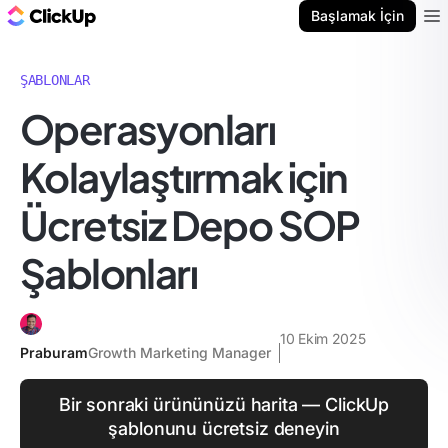
ClickUp Blog
Başlamak İçin
Ope
ŞABLONLAR
Operasyonları
Kolaylaştırmak için
Ücretsiz Depo SOP
Şablonları
10 Ekim 2025
Praburam
Growth Marketing Manager
Bir sonraki ürününüzü harita — ClickUp
şablonunu ücretsiz deneyin