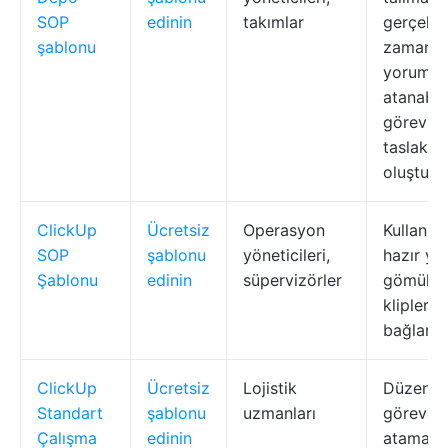
SOP
edinin
takımlar
gerçek
şablonu
zamanlı
yorumlar
atanabili
görevler,
taslak
oluştur
ClickUp
Ücretsiz
Operasyon
Kullanım
SOP
şablonu
yöneticileri,
hazır yap
Şablonu
edinin
süpervizörler
gömülü
klipler, 
bağlantıl
ClickUp
Ücretsiz
Lojistik
Düzenli
Standart
şablonu
uzmanları
görevler,
Çalışma
edinin
atama, ö