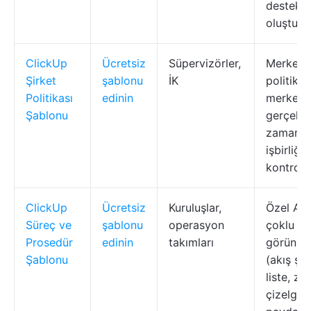
destekli
oluştur
ClickUp
Ücretsiz
Süpervizörler,
Merkezi
Şirket
şablonu
İK
politika
Politikası
edinin
merkezi,
Şablonu
gerçek
zamanlı
işbirliği,
kontrolü
ClickUp
Ücretsiz
Kuruluşlar,
Özel Ala
Süreç ve
şablonu
operasyon
çoklu
Prosedür
edinin
takımları
görünüm
Şablonu
(akış şe
liste, z
çizelgesi