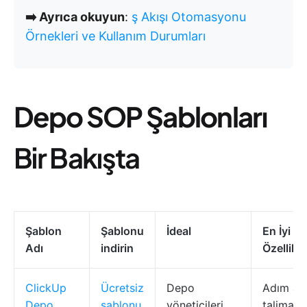
➡️ Ayrıca okuyun
:
ş Akışı Otomasyonu
Örnekleri ve Kullanım Durumları
Depo SOP Şablonları
Bir Bakışta
Şablon
Şablonu
İdeal
En İyi
Adı
indirin
Özellikle
ClickUp
Ücretsiz
Depo
Adım ad
Depo
şablonu
yöneticileri,
talimatla