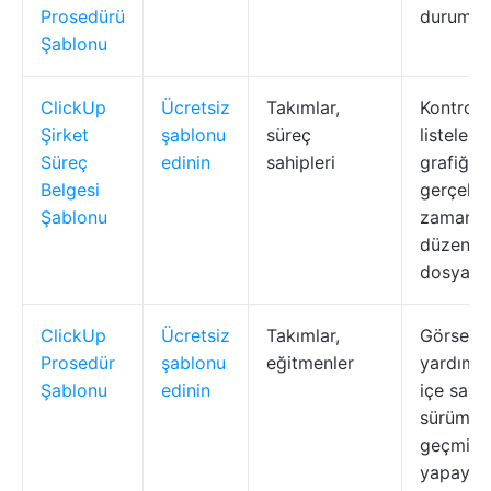
Prosedürü
durumla
Şablonu
ClickUp
Ücretsiz
Takımlar,
Kontrol
Şirket
şablonu
süreç
listeleri
Süreç
edinin
sahipleri
grafiği,
Belgesi
gerçek
Şablonu
zamanlı
düzenle
dosya e
ClickUp
Ücretsiz
Takımlar,
Görsel
Prosedür
şablonu
eğitmenler
yardımcıl
Şablonu
edinin
içe sayfa
sürüm
geçmişi,
yapay z