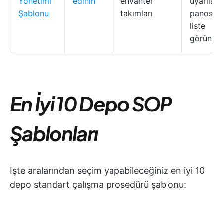
Yönetimi
edinin
envanter
uyarılar,
Şablonu
takımları
panosu, 
liste
görünü
En İyi 10 Depo SOP
Şablonları
İşte aralarından seçim yapabileceğiniz en iyi 10
depo standart çalışma prosedürü şablonu: