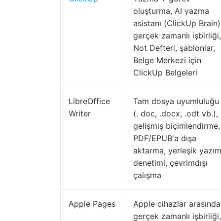
oluşturma, AI yazma
asistanı (ClickUp Brain)
gerçek zamanlı işbirliği,
Not Defteri, şablonlar,
Belge Merkezi için
ClickUp Belgeleri
LibreOffice
Tam dosya uyumluluğu
Writer
(. doc, .docx, .odt vb.),
gelişmiş biçimlendirme,
PDF/EPUB'a dışa
aktarma, yerleşik yazı
denetimi, çevrimdışı
çalışma
Apple Pages
Apple cihazlar arasında
gerçek zamanlı işbirliği,