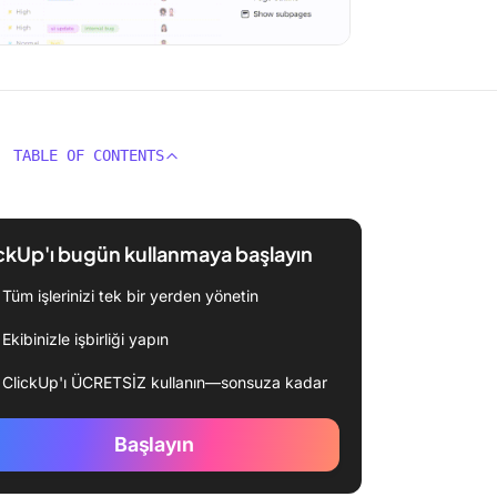
TABLE OF CONTENTS
ckUp'ı bugün kullanmaya başlayın
Tüm işlerinizi tek bir yerden yönetin
Ekibinizle işbirliği yapın
ClickUp'ı ÜCRETSİZ kullanın—sonsuza kadar
Başlayın