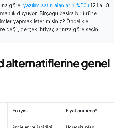
una göre,
yazılım satın alanların %60'ı
12 ila 18
işmanlık duyuyor. Birçoğu başka bir ürüne
imler yapmak ister misiniz? Öncelikle,
ere değil, gerçek ihtiyaçlarınıza göre seçin.
d alternatiflerine genel
En iyisi
Fiyatlandırma
*
Projeler ve işbirliği
Ücretsiz plan