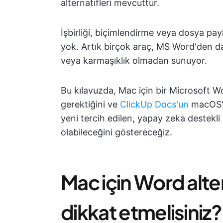
alternatifleri mevcuttur.
İşbirliği, biçimlendirme veya dosya pa
yok. Artık birçok araç, MS Word'den daha
veya karmaşıklık olmadan sunuyor.
Bu kılavuzda, Mac için bir Microsoft W
gerektiğini ve
ClickUp Docs'un
macOS't
yeni tercih edilen, yapay zeka destekl
olabileceğini göstereceğiz.
Mac için Word alte
dikkat etmelisiniz?