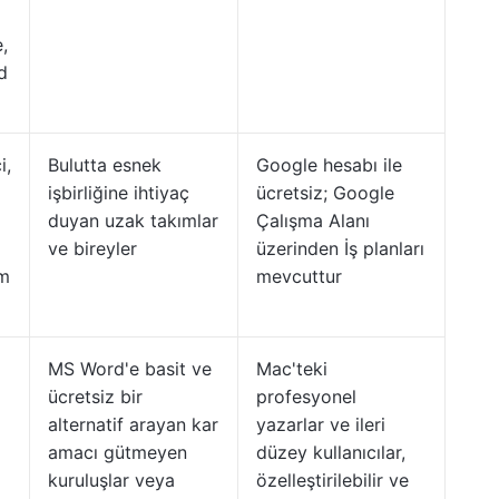
,
d
i,
Bulutta esnek
Google hesabı ile
işbirliğine ihtiyaç
ücretsiz; Google
duyan uzak takımlar
Çalışma Alanı
ve bireyler
üzerinden İş planları
üm
mevcuttur
MS Word'e basit ve
Mac'teki
ücretsiz bir
profesyonel
alternatif arayan kar
yazarlar ve ileri
amacı gütmeyen
düzey kullanıcılar,
kuruluşlar veya
özelleştirilebilir ve