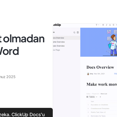
t olmadan
 Word
muz 2025
 zeka. ClickUp Docs'u