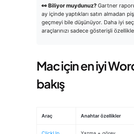
👀 Biliyor muydunuz?
Gartner rapor
ay içinde yaptıkları satın almadan p
geçmeyi bile düşünüyor. Daha iyi seç
araçlarınızı sadece gösterişli özellikl
Mac için en iyi Wor
bakış
Araç
Anahtar özellikler
ClickUp
Yazma + görev