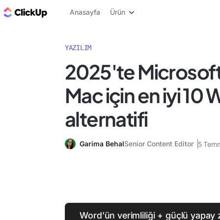
ClickUp Blog
Anasayfa
Ürün
YAZILIM
2025'te Microsof
Mac için en iyi 10
alternatifi
Garima Behal
Senior Content Editor
5 Tem
Word'ün verimliliği + güçlü yapay