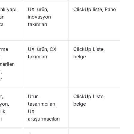
lı yapı,
UX, ürün,
ClickUp liste, Pano
an
inovasyon
ta
takımları
irme
UX, ürün, CX
ClickUp Liste,
k
takımları
belge
nerilen
,
r
r,
Ürün
ClickUp Liste,
yon,
tasarımcıları,
belge
lik
UX
i
araştırmacıları