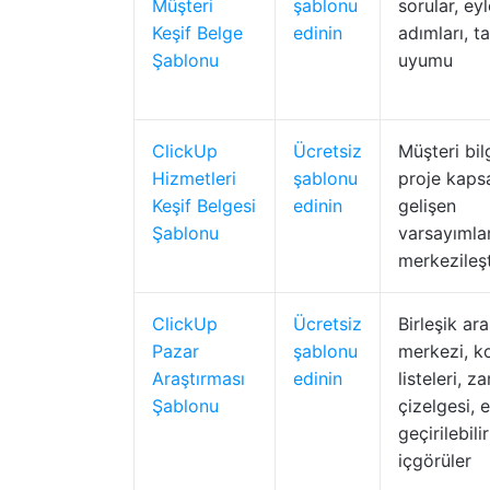
Müşteri
şablonu
sorular, ey
Keşif Belge
edinin
adımları, t
Şablonu
uyumu
ClickUp
Ücretsiz
Müşteri bilg
Hizmetleri
şablonu
proje kaps
Keşif Belgesi
edinin
gelişen
Şablonu
varsayımlar
merkezileşt
ClickUp
Ücretsiz
Birleşik ar
Pazar
şablonu
merkezi, k
Araştırması
edinin
listeleri, 
Şablonu
çizelgesi, 
geçirilebilir
içgörüler