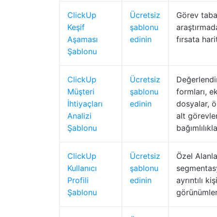
ClickUp
Ücretsiz
Görev taban
Keşif
şablonu
araştırmad
Aşaması
edinin
fırsata hari
Şablonu
ClickUp
Ücretsiz
Değerlend
Müşteri
şablonu
formları, e
İhtiyaçları
edinin
dosyalar, ö
Analizi
alt görevler
Şablonu
bağımlılıkla
ClickUp
Ücretsiz
Özel Alanla
Kullanıcı
şablonu
segmentas
Profili
edinin
ayrıntılı kişi
Şablonu
görünümler