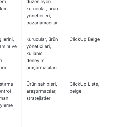
lem
düzenleyen
akım
kurucular, ürün
yöneticileri,
pazarlamacılar
ilerini,
Kurucular, ürün
ClickUp Belge
amını ve
yöneticileri,
kullanıcı
ı
deneyimi
irir
araştırmacıları
aştırma
Ürün sahipleri,
ClickUp Liste,
ontrol
araştırmacılar,
belge
zaman
stratejistler
eyleme