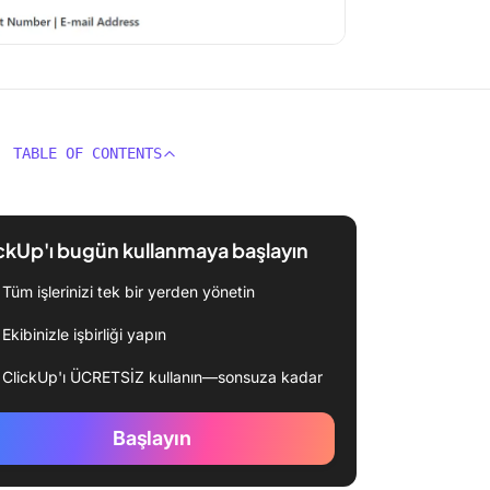
TABLE OF CONTENTS
ckUp'ı bugün kullanmaya başlayın
Tüm işlerinizi tek bir yerden yönetin
Ekibinizle işbirliği yapın
ClickUp'ı ÜCRETSİZ kullanın—sonsuza kadar
Başlayın