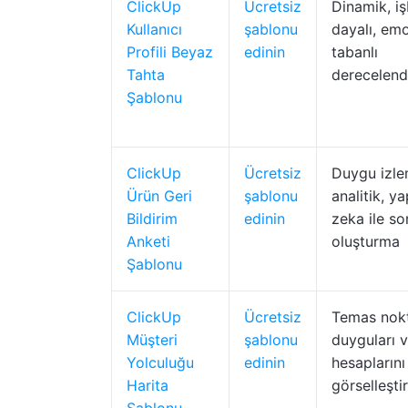
ClickUp
Ücretsiz
Dinamik, iş
Kullanıcı
şablonu
dayalı, emo
Profili Beyaz
edinin
tabanlı
Tahta
derecelend
Şablonu
ClickUp
Ücretsiz
Duygu izle
Ürün Geri
şablonu
analitik, y
Bildirim
edinin
zeka ile so
Anketi
oluşturma
Şablonu
ClickUp
Ücretsiz
Temas nokta
Müşteri
şablonu
duyguları 
Yolculuğu
edinin
hesaplarını
Harita
görselleştir