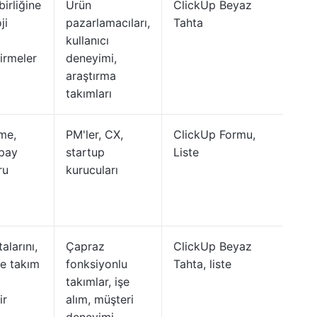
birliğine
Ürün
ClickUp Beyaz
ji
pazarlamacıları,
Tahta
kullanıcı
irmeler
deneyimi,
araştırma
takımları
me,
PM'ler, CX,
ClickUp Formu,
apay
startup
Liste
ru
kurucuları
larını,
Çapraz
ClickUp Beyaz
ve takım
fonksiyonlu
Tahta, liste
takımlar, işe
ir
alım, müşteri