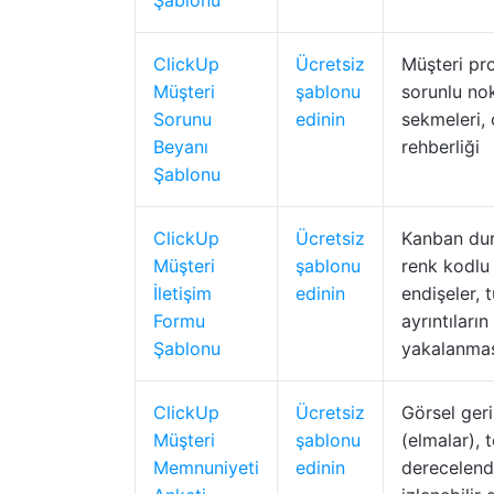
Şablonu
ClickUp
Ücretsiz
Müşteri prof
Müşteri
şablonu
sorunlu nok
Sorunu
edinin
sekmeleri,
Beyanı
rehberliği
Şablonu
ClickUp
Ücretsiz
Kanban du
Müşteri
şablonu
renk kodlu
İletişim
edinin
endişeler, 
Formu
ayrıntıların
Şablonu
yakalanma
ClickUp
Ücretsiz
Görsel geri
Müşteri
şablonu
(elmalar), 
Memnuniyeti
edinin
derecelendi