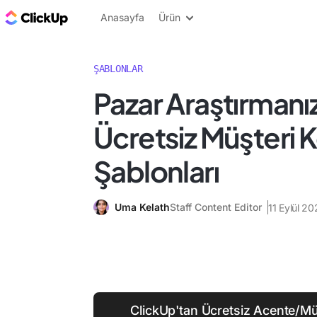
ClickUp Blog
Anasayfa
Ürün
ŞABLONLAR
Pazar Araştırmanız
Ücretsiz Müşteri K
Şablonları
Uma Kelath
Staff Content Editor
11 Eylül 20
ClickUp'tan Ücretsiz Acente/Müş