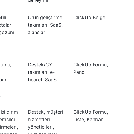
deneyimi
ili,
Ürün geliştirme
ClickUp Belge
talar
takımları, SaaS,
 çözüm
ajanslar
rumu,
Destek/CX
ClickUp Formu,
takımları, e-
Pano
tüm
ticaret, SaaS
sı
 bildirim
Destek, müşteri
ClickUp Formu,
temsilci
hizmetleri
Liste, Kanban
rmeleri,
yöneticileri,