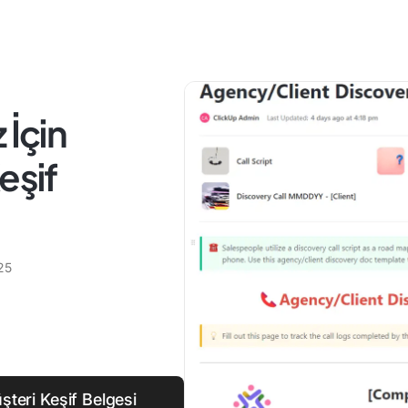
 İçin
eşif
25
teri Keşif Belgesi