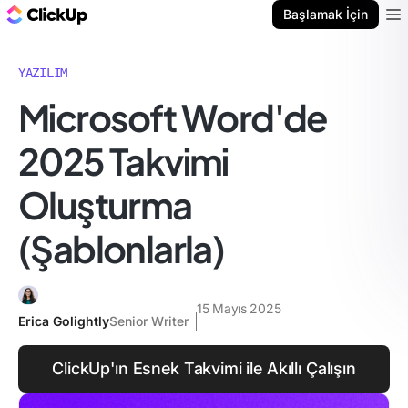
ClickUp Blog
Başlamak İçin
Ope
YAZILIM
Microsoft Word'de
2025 Takvimi
Oluşturma
(Şablonlarla)
15 Mayıs 2025
Erica Golightly
Senior Writer
ClickUp'ın Esnek Takvimi ile Akıllı Çalışın