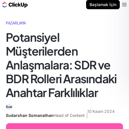
ClickUp Blog
Başlamak İçin
Ope
PAZARLAMA
Potansiyel
Müşterilerden
Anlaşmalara: SDR ve
BDR Rolleri Arasındaki
Anahtar Farklılıklar
10 Kasım 2024
Sudarshan Somanathan
Head of Content