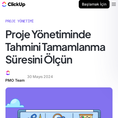
ClickUp Blog
Başlamak İçin
Ope
PROJE YÖNETIMI
Proje Yönetiminde
Tahmini Tamamlanma
Süresini Ölçün
30 Mayıs 2024
PMO Team