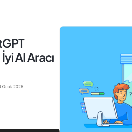
atGPT
İyi AI Aracı
4 Ocak 2025