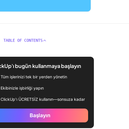
TABLE OF CONTENTS
ckUp'ı bugün kullanmaya başlayın
Tüm işlerinizi tek bir yerden yönetin
Ekibinizle işbirliği yapın
ClickUp'ı ÜCRETSİZ kullanın—sonsuza kadar
Başlayın