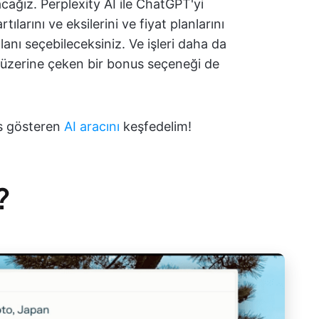
acağız. Perplexity AI ile ChatGPT'yi
rtılarını ve eksilerini ve fiyat planlarını
anı seçebileceksiniz. Ve işleri daha da
i üzerine çeken bir bonus seçeneği de
s gösteren
AI aracını
keşfedelim!
?