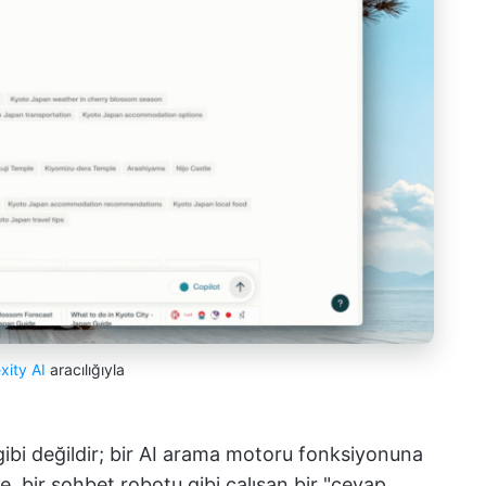
xity AI
aracılığıyla
 gibi değildir; bir AI arama motoru fonksiyonuna
e, bir sohbet robotu gibi çalışan bir "cevap