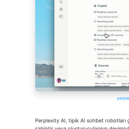
perple
Perplexity AI, tipik AI sohbet robotları
sahiptir veya oluşturucularının deyimiyl