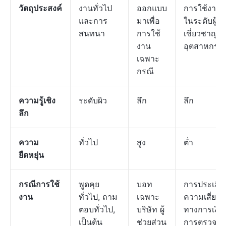
วัตถุประสงค์
งานทั่วไป
ออกแบบ
การใช้งาน
และการ
มาเพื่อ
ในระดับผู้
สนทนา
การใช้
เชี่ยวชาญใ
งาน
อุตสาหกรร
เฉพาะ
กรณี
ความรู้เชิง
ระดับผิว
ลึก
ลึก
ลึก
ความ
ทั่วไป
สูง
ต่ำ
ยืดหยุ่น
กรณีการใช้
พูดคุย
บอท
การประเมิน
งาน
ทั่วไป, ถาม
เฉพาะ
ความเสี่ยง
ตอบทั่วไป,
บริษัท ผู้
ทางการเงิน,
เป็นต้น
ช่วยส่วน
การตรวจ