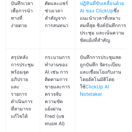
บันทึกเวลา
ตัดและแชร์
ปฏิทินที่ขับเคลื่อนด้วย
เพื่อการนำ
ช่วงเวลา
AI ของ ClickUp
ซึ่ง
ทางที่
สำคัญจาก
แนะนำเวลาที่เหมาะ
ง่ายดาย
การสนทนา
สมที่สุด ซิงค์บันทึกการ
ประชุม และเน้นความ
ขัดแย้งที่สำคัญ
สรุปหลัง
กระบวนการ
บันทึกการประชุมสด
การประชุม
ทำงานของ
ถูกบันทึก จัดระเบียบ
พร้อมจุด
AI เช่น การ
และเชื่อมโยงกับงาน
อภิปราย
ติดตามการ
โดยอัตโนมัติโดย
และ
ขายและการ
ใช้
ClickUp AI
รายการ
ตรวจจับ
Notetaker
ดำเนินการ
ความขัด
ที่สามารถ
แย้งผ่าน
แก้ไขได้
Fred (แช
ทบอท AI)