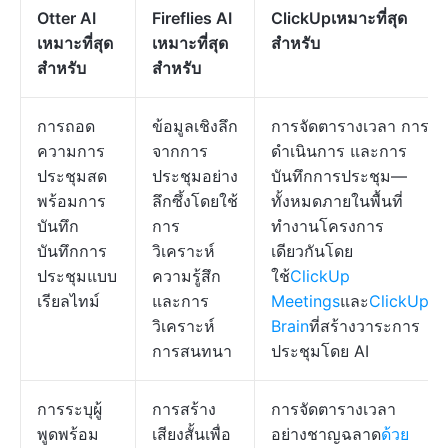
Otter AI
Fireflies AI
ClickUp
เหมาะที่สุด
เหมาะที่สุด
เหมาะที่สุด
สำหรับ
สำหรับ
สำหรับ
การถอด
ข้อมูลเชิงลึก
การจัดตารางเวลา การ
ความการ
จากการ
ดำเนินการ และการ
ประชุมสด
ประชุมอย่าง
บันทึกการประชุม—
พร้อมการ
ลึกซึ้งโดยใช้
ทั้งหมดภายในพื้นที่
บันทึก
การ
ทำงานโครงการ
บันทึกการ
วิเคราะห์
เดียวกันโดย
ประชุมแบบ
ความรู้สึก
ใช้
ClickUp
เรียลไทม์
และการ
Meetings
และ
ClickUp
วิเคราะห์
Brain
ที่สร้างวาระการ
การสนทนา
ประชุมโดย AI
การระบุผู้
การสร้าง
การจัดตารางเวลา
พูดพร้อม
เสียงสั้นเพื่อ
อย่างชาญฉลาด
ด้วย