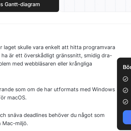
ps Gantt-diagram
r laget skulle vara enkelt att hitta programvara
l ha är ett överskådligt gränssnitt, smidig dra-
blem med webbläsaren eller krångliga
Bör
farande som om de har utformats med Windows
 för macOS.
och snäva deadlines behöver du något som
n Mac-miljö.