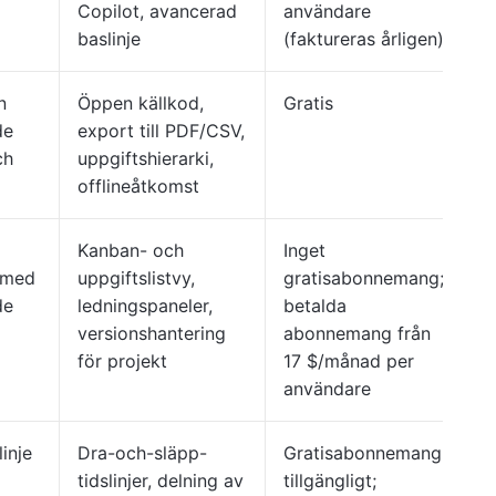
Copilot, avancerad
användare
baslinje
(faktureras årligen)
n
Öppen källkod,
Gratis
de
export till PDF/CSV,
ch
uppgiftshierarki,
offlineåtkomst
Kanban- och
Inget
 med
uppgiftslistvy,
gratisabonnemang;
de
ledningspaneler,
betalda
versionshantering
abonnemang från
för projekt
17 $/månad per
användare
linje
Dra-och-släpp-
Gratisabonnemang
tidslinjer, delning av
tillgängligt;