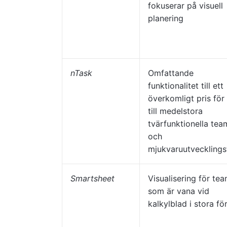
fokuserar på visuell
planering
nTask
Omfattande
funktionalitet till ett
överkomligt pris för
till medelstora
tvärfunktionella tea
och
mjukvaruutveckling
Smartsheet
Visualisering för te
som är vana vid
kalkylblad i stora fö