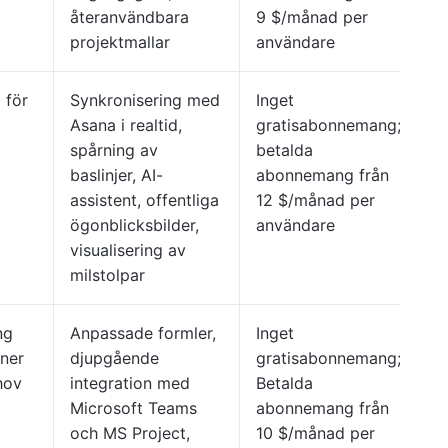
återanvändbara
9 $/månad per
projektmallar
användare
 för
Synkronisering med
Inget
Asana i realtid,
gratisabonnemang;
spårning av
betalda
baslinjer, AI-
abonnemang från
assistent, offentliga
12 $/månad per
ögonblicksbilder,
användare
visualisering av
milstolpar
ng
Anpassade formler,
Inget
oner
djupgående
gratisabonnemang;
hov
integration med
Betalda
Microsoft Teams
abonnemang från
och MS Project,
10 $/månad per