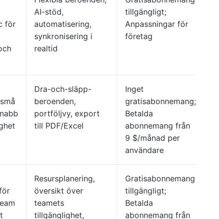
AI-stöd,
tillgängligt;
c för
automatisering,
Anpassningar för
synkronisering i
företag
och
realtid
Dra-och-släpp-
Inget
 små
beroenden,
gratisabonnemang;
snabb
portföljvy, export
Betalda
ighet
till PDF/Excel
abonnemang från
9 $/månad per
användare
Resursplanering,
Gratisabonnemang
för
översikt över
tillgängligt;
team
teamets
Betalda
t
tillgänglighet,
abonnemang från