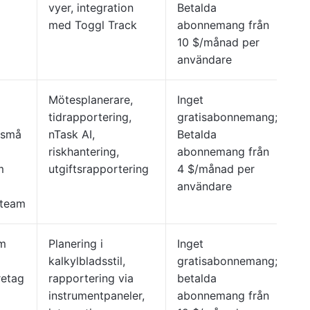
vyer, integration
Betalda
med Toggl Track
abonnemang från
10 $/månad per
användare
Mötesplanerare,
Inget
tidrapportering,
gratisabonnemang;
 små
nTask AI,
Betalda
riskhantering,
abonnemang från
m
utgiftsrapportering
4 $/månad per
användare
steam
am
Planering i
Inget
kalkylbladsstil,
gratisabonnemang;
retag
rapportering via
betalda
instrumentpaneler,
abonnemang från