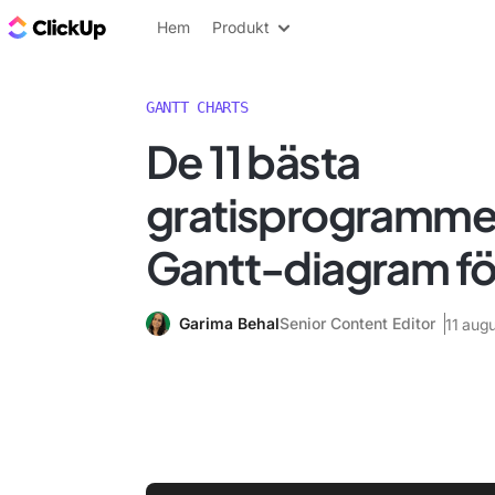
ClickUp-bloggen
Hem
Produkt
GANTT CHARTS
De 11 bästa
gratisprogramme
Gantt-diagram fö
Garima Behal
Senior Content Editor
11 aug