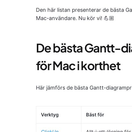
Den här listan presenterar de bästa 
Mac-användare. Nu kör vi! 💪🏼
De bästa Gantt-
för Mac i korthet
Här jämförs de bästa Gantt-diagramp
Verktyg
Bäst för
ClickUp
Allt-i-ett-lösning för