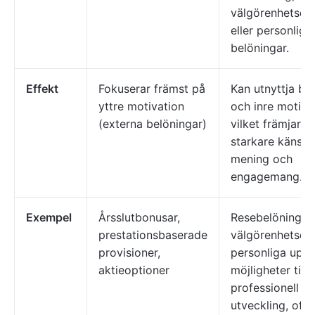
välgörenhetsdo
eller personliga
belöningar.
Effekt
Fokuserar främst på
Kan utnyttja bå
yttre motivation
och inre motiva
(externa belöningar)
vilket främjar e
starkare känsla
mening och
engagemang.
Exempel
Årsslutbonusar,
Resebelöningar,
prestationsbaserade
välgörenhetsdon
provisioner,
personliga uppl
aktieoptioner
möjligheter till
professionell
utveckling, offe