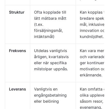
Struktur
Ofta kopplade till
Kan kopplas till
lätt mätbara mått
bredare spektr
(t.ex.
mål, inklusive l
försäljningsmål,
innovation och
intäktsmål)
kundnöjdhet.
Frekvens
Utdelas vanligtvis
Kan vara mer f
årligen, kvartalsvis
och varierade, v
eller när specifika
ger kontinuerlig
milstolpar uppnås.
motivation och
erkännande.
Leverans
Vanligtvis en
Kan omfatta en
engångsbetalning
olika upplevelse
eller belöning
såsom resor, ex
evenemang,