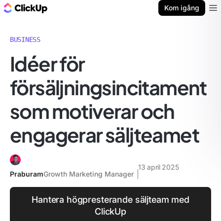
ClickUp-bloggen
Kom igång
Ope
BUSINESS
Idéer för
försäljningsincitament
som motiverar och
engagerar säljteamet
13 april 2025
Praburam
Growth Marketing Manager
Hantera högpresterande säljteam med
ClickUp