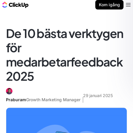
ClickUp-bloggen
Kom igång
Ope
De 10 bästa verktygen
för
medarbetarfeedback
2025
29 januari 2025
Praburam
Growth Marketing Manager