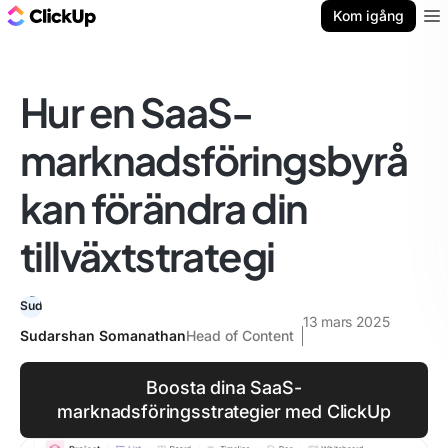
ClickUp-bloggen
Kom igång
Ope
Hur en SaaS-
marknadsföringsbyrå
kan förändra din
tillväxtstrategi
13 mars 2025
Sudarshan Somanathan
Head of Content
Boosta dina SaaS-
marknadsföringsstrategier med ClickUp