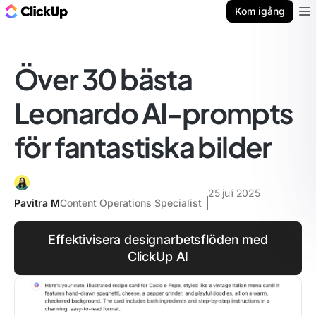
ClickUp-bloggen
Kom igång
Ope
Över 30 bästa
Leonardo AI-prompts
för fantastiska bilder
25 juli 2025
Pavitra M
Content Operations Specialist
Effektivisera designarbetsflöden med
ClickUp AI