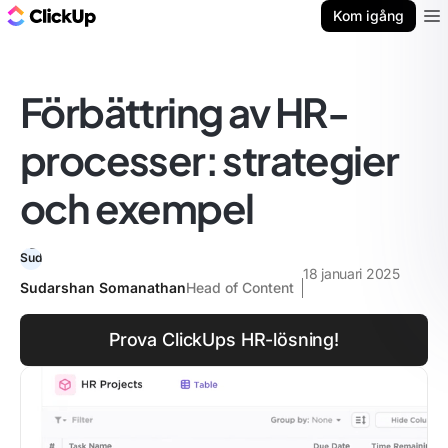
ClickUp-bloggen
Kom igång
Ope
Förbättring av HR-
processer: strategier
och exempel
18 januari 2025
Sudarshan Somanathan
Head of Content
Prova ClickUps HR-lösning!