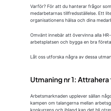
Varför? För att du hanterar frågor so
medarbetarnas tillfredsställelse. Ett li
organisationens hälsa och dina medar
Omvänt innebär att övervinna alla HR-
arbetsplatsen och bygga en bra företa
Låt oss utforska några av dessa utman
Utmaning nr 1: Attrahera
Arbetsmarknaden upplever sällan någo
kampen om talangerna mellan arbetsgiv
konkurrens och ibland kan det bli otrev