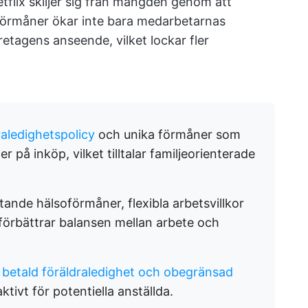
tflix skiljer sig från mängden genom att
förmåner ökar inte bara medarbetarnas
öretagens anseende, vilket lockar fler
raledighetspolicy
och unika förmåner som
 på inköp, vilket tilltalar familjeorienterade
nde hälsoförmåner, flexibla arbetsvillkor
 förbättrar balansen mellan arbete och
s
betald föräldraledighet och obegränsad
ktivt för potentiella anställda.