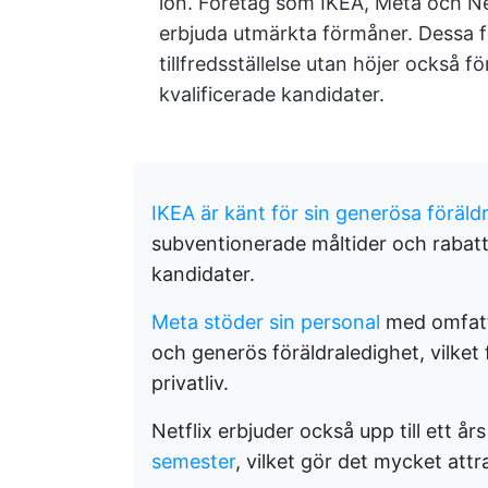
lön. Företag som IKEA, Meta och Ne
erbjuda utmärkta förmåner. Dessa 
tillfredsställelse utan höjer också f
kvalificerade kandidater.
IKEA är känt för sin generösa föräld
subventionerade måltider och rabatter
kandidater.
Meta stöder sin personal
med omfatta
och generös föräldraledighet, vilket
privatliv.
Netflix erbjuder också upp till ett år
semester
, vilket gör det mycket attra