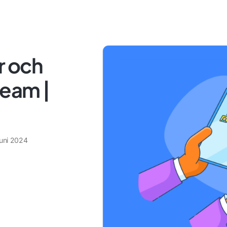
r och
team |
juni 2024