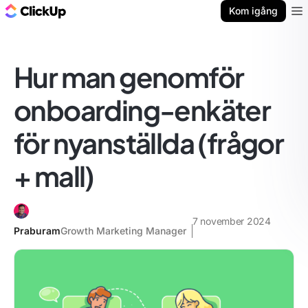
ClickUp-bloggen
Kom igång
Ope
Hur man genomför
onboarding-enkäter
för nyanställda (frågor
+ mall)
7 november 2024
Praburam
Growth Marketing Manager