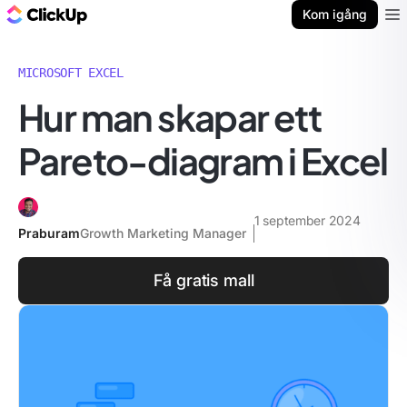
ClickUp-bloggen
Kom igång
Ope
MICROSOFT EXCEL
Hur man skapar ett
Pareto-diagram i Excel
1 september 2024
Praburam
Growth Marketing Manager
Få gratis mall