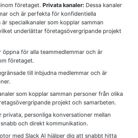
n inom företaget.
Privata kanaler:
Dessa kanaler
ar och är perfekta för konfidentiella
 är specialkanaler som kopplar samman
vilket underlättar företagsövergripande projekt
r öppna för alla teammedlemmar och är
nom företaget.
egränsade till inbjudna medlemmar och är
oner.
kanaler som kopplar samman personer från olika
företagsövergripande projekt och samarbeten.
r privata, personliga konversationer mellan
r snabb och direkt kommunikation.
otor med Slack AI hjälper dig att snabbt hitta