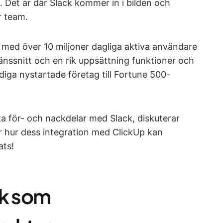
 Det är där Slack kommer in i bilden och
r team.
, med över 10 miljoner dagliga aktiva användare
änssnitt och en rik uppsättning funktioner och
idiga nystartade företag till Fortune 500-
ika för- och nackdelar med Slack, diskuterar
 hur dess integration med ClickUp kan
ats!
ck som