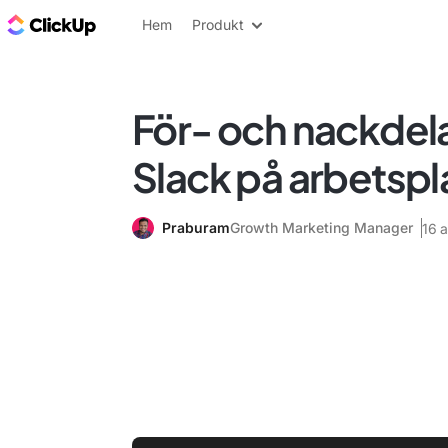
ClickUp-bloggen
Hem
Produkt
För- och nackdel
Slack på arbetspl
Praburam
Growth Marketing Manager
16 