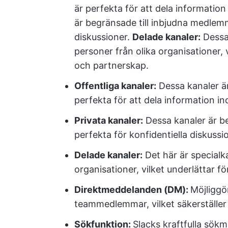
är perfekta för att dela informatio
är begränsade till inbjudna medlemm
diskussioner.
Delade kanaler:
Dessa
personer från olika organisationer, 
och partnerskap.
Offentliga kanaler:
Dessa kanaler ä
perfekta för att dela information i
Privata kanaler:
Dessa kanaler är b
perfekta för konfidentiella diskussi
Delade kanaler:
Det här är special
organisationer, vilket underlättar 
Direktmeddelanden (DM):
Möjliggö
teammedlemmar, vilket säkerställe
Sökfunktion:
Slacks kraftfulla sökm