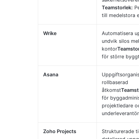
Teamstorlek:
Pe
till medelstora 
Wrike
Automatisera u
undvik silos mel
kontor
Teamstor
för större byg
Asana
Uppgiftsorgani
rollbaserad
åtkomst
Teamst
för byggadminis
projektledare o
underleverantör
Zoho Projects
Strukturerade t