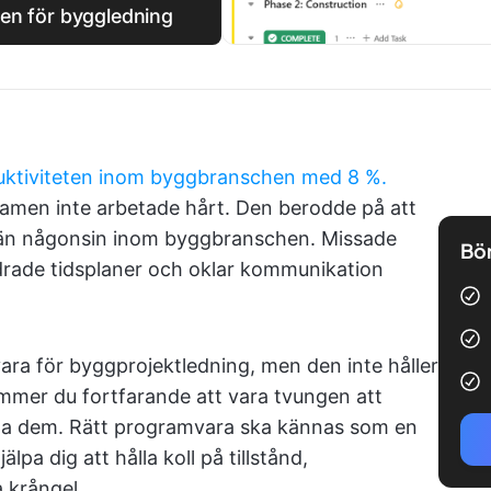
len för byggledning
ktiviteten inom byggbranschen med 8 %.
amen inte arbetade hårt. Den berodde på att
x än någonsin inom byggbranschen. Missade
Bör
ndrade tidsplaner och oklar kommunikation
a för byggprojektledning, men den inte håller
mer du fortfarande att vara tvungen att
ygga dem. Rätt programvara ska kännas som en
lpa dig att hålla koll på tillstånd,
 krångel.