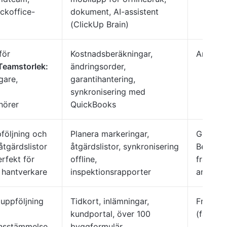
ckoffice-
dokument, AI-assistent
(ClickUp Brain)
för
Kostnadsberäkningar,
Anpassa
Teamstorlek:
ändringsorder,
gare,
garantihantering,
synkronisering med
nörer
QuickBooks
följning och
Planera markeringar,
Gratis 
tgärdslistor
åtgärdslistor, synkronisering
Betald
rfekt för
offline,
från
54
 hantverkare
inspektionsrapporter
använd
tuppföljning
Tidkort, inlämningar,
Från
49
kundportal, över 100
(fakture
nsstämmelse
byggformulär