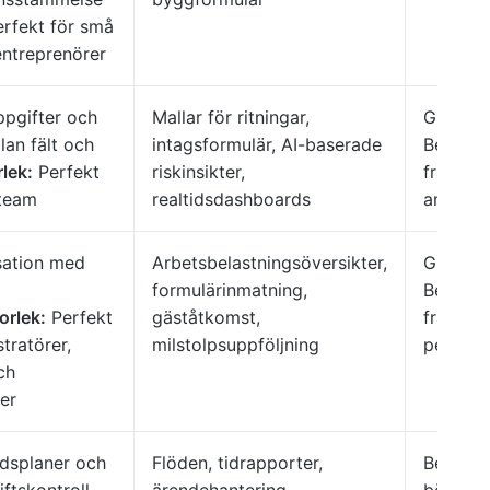
rfekt för små
entreprenörer
ppgifter och
Mallar för ritningar,
Gratis 
lan fält och
intagsformulär, AI-baserade
Betald
lek:
Perfekt
riskinsikter,
från
10
gteam
realtidsdashboards
använd
sation med
Arbetsbelastningsöversikter,
Gratisa
formulärinmatning,
Betald
orlek:
Perfekt
gäståtkomst,
från
13
tratörer,
milstolpsuppföljning
per anv
ch
er
idsplaner och
Flöden, tidrapporter,
Betald