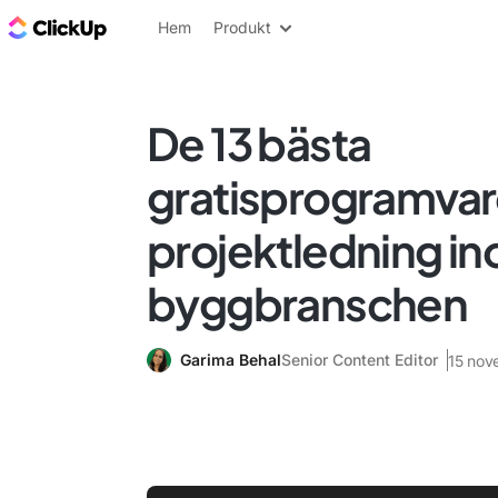
ClickUp-bloggen
Hem
Produkt
De 13 bästa
gratisprogramvar
projektledning i
byggbranschen
Garima Behal
Senior Content Editor
15 nov