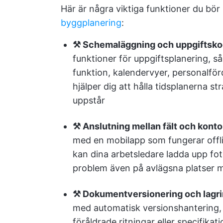
Här är några viktiga funktioner du bör l
byggplanering
:
⚒️ Schemaläggning och uppgiftsko
funktioner för uppgiftsplanering,
funktion, kalendervyer, personalför
hjälper dig att hålla tidsplanerna 
uppstår
⚒️ Anslutning mellan fält och konto
med en mobilapp som fungerar offli
kan dina arbetsledare ladda upp foto
problem även på avlägsna platser m
⚒️ Dokumentversionering och lagri
med automatisk versionshantering, s
föråldrade ritningar eller specifikati