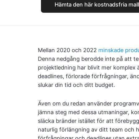
Hämta den här kostnadsfria mal
Mellan 2020 och 2022
minskade produ
Denna nedgång berodde inte på att te
projektledning har blivit mer komple
deadlines, förlorade förfrågningar, ä
slukar din tid och ditt budget.
Även om du redan använder programvar
jämna steg med dessa utmaningar, kom
släcka bränder istället för att föreb
naturlig förlängning av ditt team och hjä
förfrågningar och deadlines utan extra