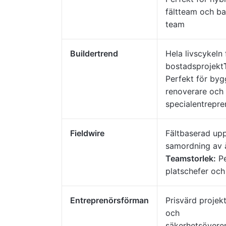
fältteam och ba
team
Buildertrend
Hela livscykeln 
bostadsprojekt
Perfekt för byg
renoverare och
specialentrepre
Fieldwire
Fältbaserad upp
samordning av å
Teamstorlek:
Pe
platschefer och
Entreprenörsförman
Prisvärd projek
och
säkerhetsövere