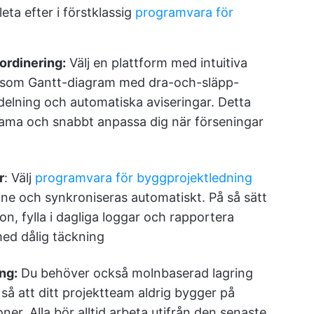
eta efter i förstklassig
programvara för
ordinering:
Välj en plattform med intuitiva
 såsom Gantt-diagram med dra-och-släpp-
delning och automatiska aviseringar. Detta
strama och snabbt anpassa dig när förseningar
r
: Välj
programvara för byggprojektledning
ne och synkroniseras automatiskt. På så sätt
n, fylla i dagliga loggar och rapportera
ed dålig täckning
ng:
Du behöver också molnbaserad lagring
å att ditt projektteam aldrig bygger på
oner. Alla bör alltid arbeta utifrån den senaste