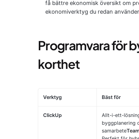
få bättre ekonomisk översikt om p
ekonomiverktyg du redan använder
Programvara för b
korthet
Verktyg
Bäst för
ClickUp
Allt-i-ett-lösnin
byggplanering 
samarbete
Team
Perfekt för hyb