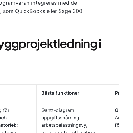
rogramvaran integreras med de
, som QuickBooks eller Sage 300
yggprojektledning i
Bästa funktioner
Priser
g för
Gantt-diagram,
Gratis fö
och
uppgiftsspårning,
Anpassn
storlek:
arbetsbelastningsvy,
för före
ridteam,
mobilapp för offlinebruk,