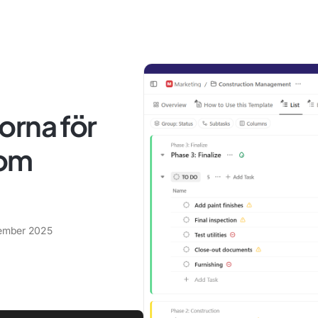
orna för
nom
ember 2025