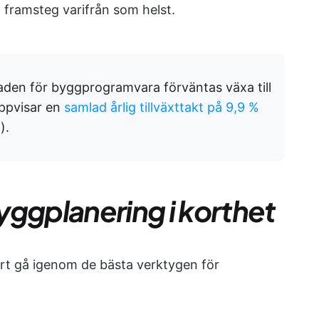
framsteg varifrån som helst.
den för byggprogramvara förväntas växa till
uppvisar en
samlad årlig tillväxttakt på 9,9 %
).
yggplanering i korthet
kort gå igenom de bästa verktygen för