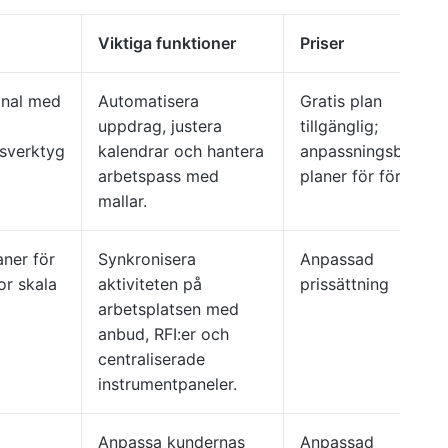
Viktiga funktioner
Priser
nal med
Automatisera
Gratis plan
uppdrag, justera
tillgänglig;
sverktyg
kalendrar och hantera
anpassningsbara
arbetspass med
planer för företag
mallar.
aner för
Synkronisera
Anpassad
or skala
aktiviteten på
prissättning
arbetsplatsen med
anbud, RFI:er och
centraliserade
instrumentpaneler.
Anpassa kundernas
Anpassad