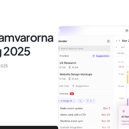
ramvarorna
g 2025
2025