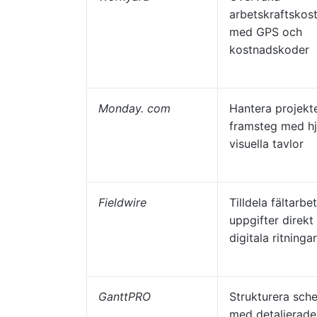
arbetskraftskos
med GPS och
kostnadskoder
Monday. com
Hantera projekt
framsteg med hj
visuella tavlor
Fieldwire
Tilldela fältarbe
uppgifter direkt
digitala ritningar
GanttPRO
Strukturera sch
med detaljerade