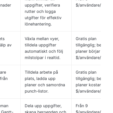
tnader
uppgifter, verifiera
$/användare/måna
rutter och logga
utgifter för effektiv
lönehantering.
ets
Växla mellan vyer,
Gratis plan
älp av
tilldela uppgifter
tillgänglig; betalda
automatiskt och följ
planer börjar på 24
milstolpar i realtid.
$/användare/månad
tare
Tilldela arbete på
Gratis plan
 från
plats, ladda upp
tillgänglig; betalda
planer och samordna
planer kostar 54
punch-listor.
$/användare/månad
eman
Dela upp uppgifter,
Från 9
 Gantt-
skapa beroenden och
$/användare/måna