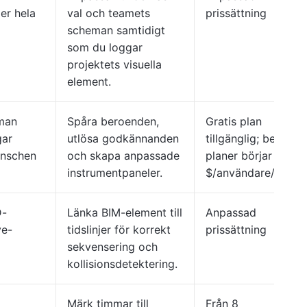
er hela
val och teamets
prissättning
scheman samtidigt
som du loggar
projektets visuella
element.
man
Spåra beroenden,
Gratis plan
gar
utlösa godkännanden
tillgänglig; betalda
anschen
och skapa anpassade
planer börjar på 25
instrumentpaneler.
$/användare/månad
D-
Länka BIM-element till
Anpassad
ve-
tidslinjer för korrekt
prissättning
sekvensering och
kollisionsdetektering.
Märk timmar till
Från 8