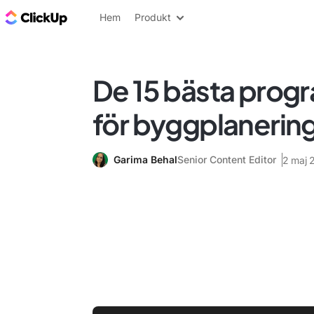
ClickUp-bloggen
Hem
Produkt
De 15 bästa prog
för byggplanerin
Garima Behal
Senior Content Editor
2 maj 