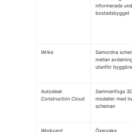
informerade und
bostadsbygget
Wrike
Samordna sche
mellan avdelnin
utanför byggbr
Autodesk
Sammanfoga 3
Construction Cloud
modeller med li
scheman
Workyard
Övervaka