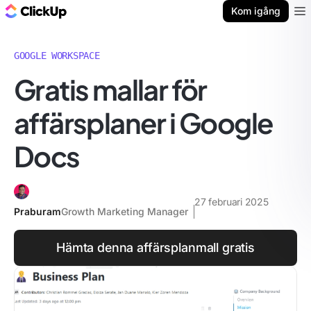
ClickUp-bloggen
Kom igång
Ope
GOOGLE WORKSPACE
Gratis mallar för
affärsplaner i Google
Docs
27 februari 2025
Praburam
Growth Marketing Manager
Hämta denna affärsplanmall gratis