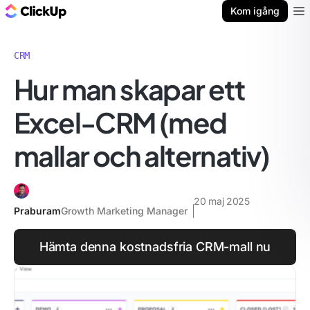
ClickUp-bloggen
Kom igång
Ope
CRM
Hur man skapar ett
Excel-CRM (med
mallar och alternativ)
20 maj 2025
Praburam
Growth Marketing Manager
Hämta denna kostnadsfria CRM-mall nu