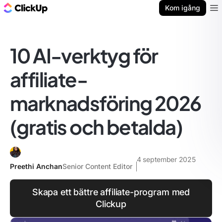
ClickUp-bloggen
Kom igång
Ope
10 AI-verktyg för
affiliate-
marknadsföring 2026
(gratis och betalda)
4 september 2025
Preethi Anchan
Senior Content Editor
Skapa ett bättre affiliate-program med
Clickup