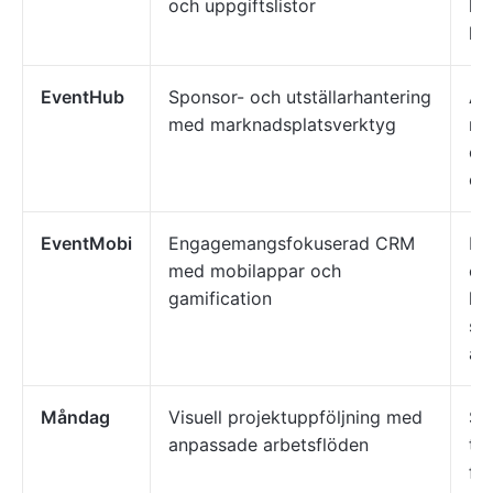
och uppgiftslistor
le
ku
EventHub
Sponsor- och utställarhantering
Ar
med marknadsplatsverktyg
mä
oc
ev
EventMobi
Engagemangsfokuserad CRM
Pla
med mobilappar och
oc
gamification
hy
so
an
Måndag
Visuell projektuppföljning med
Sm
anpassade arbetsflöden
te
för