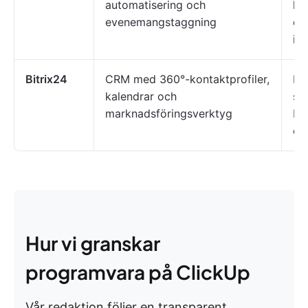
automatisering och
ha
evenemangstaggning
ev
in
Bitrix24
CRM med 360°-kontaktprofiler,
Pr
kalendrar och
sm
marknadsföringsverktyg
be
ev
Hur vi granskar
programvara på ClickUp
Vår redaktion följer en transparent,