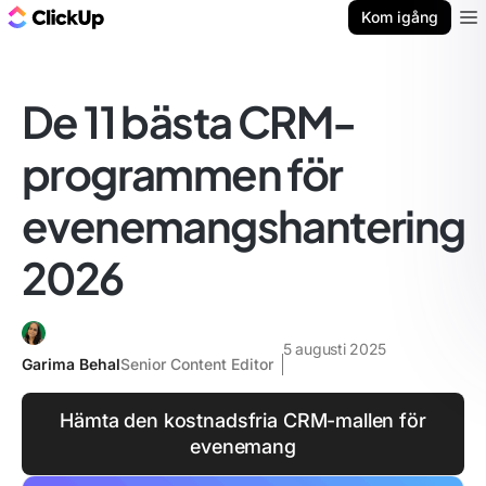
ClickUp-bloggen
Kom igång
Ope
De 11 bästa CRM-
programmen för
evenemangshantering
2026
5 augusti 2025
Garima Behal
Senior Content Editor
Hämta den kostnadsfria CRM-mallen för
evenemang