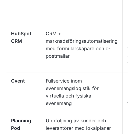
pl
ma
up
HubSpot
CRM +
Ma
CRM
marknadsföringsautomatisering
sä
med formulärskapare och e-
fo
postmallar
om
til
Cvent
Fullservice inom
Fö
evenemangslogistik för
an
virtuella och fysiska
ko
evenemang
fö
Planning
Uppföljning av kunder och
Ev
Pod
leverantörer med lokalplaner
so