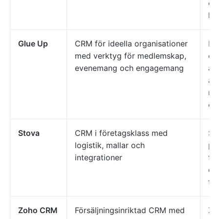
ev
ku
Glue Up
CRM för ideella organisationer
Fö
med verktyg för medlemskap,
or
evenemang och engagemang
an
åt
me
ev
Stova
CRM i företagsklass med
St
logistik, mallar och
pl
integrationer
fö
el
fle
Zoho CRM
Försäljningsinriktad CRM med
Zo