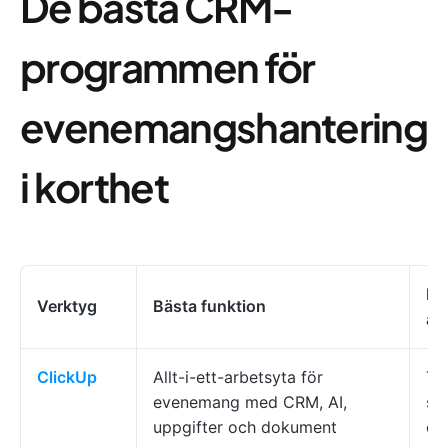
De bästa CRM-
programmen för
evenemangshantering
i korthet
Pr
Verktyg
Bästa funktion
an
ClickUp
Allt-i-ett-arbetsyta för
Te
evenemang med CRM, AI,
st
uppgifter och dokument
ev