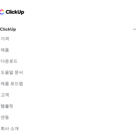
ClickUp Logo
ClickUp
가격
제품
다운로드
도움말 문서
제품 로드맵
고객
템플릿
연동
회사 소개