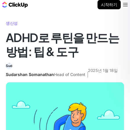
ClickUp 블로그
시작하기
Ope
생산성
ADHD로 루틴을 만드는
방법: 팁 & 도구
2025년 1월 18일
Sudarshan Somanathan
Head of Content